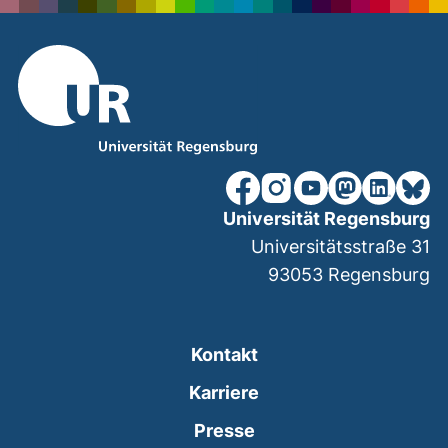
unsere Facebook-Seite (ex
unsere Instagram-Seit
unsere YouTube-Se
unsere Mastod
unsere Lin
unsere
Universität Regensburg
Universitätsstraße 31
93053
Regensburg
Kontakt
Karriere
Presse