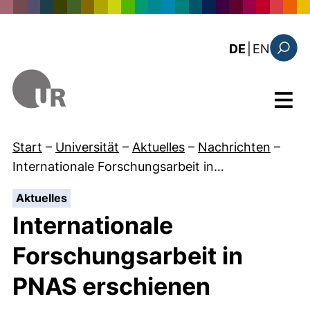
Direkt zum Inhalt
: the c
DE
|
EN
Suchfo
Menü
Start
–
Universität
–
Aktuelles
–
Nachrichten
–
Internationale Forschungsarbeit in…
:
Aktuelles
Internationale
Forschungsarbeit in
PNAS erschienen