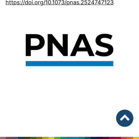
(externer
https://doi.org/10.1073/pnas.2524747123
nach ob