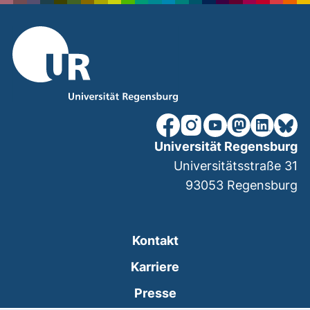
unsere Facebook-Seite (ex
unsere Instagram-Seit
unsere YouTube-Se
unsere Mastod
unsere Lin
unsere
Universität Regensburg
Universitätsstraße 31
93053
Regensburg
Kontakt
Karriere
Presse