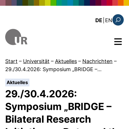
Direkt zum Inhalt
: this 
DE
|
EN
Suchfo
Menü
Start
–
Universität
–
Aktuelles
–
Nachrichten
–
29./30.4.2026: Symposium „BRIDGE –…
:
Aktuelles
29./30.4.2026:
Symposium „BRIDGE –
Bilateral Research