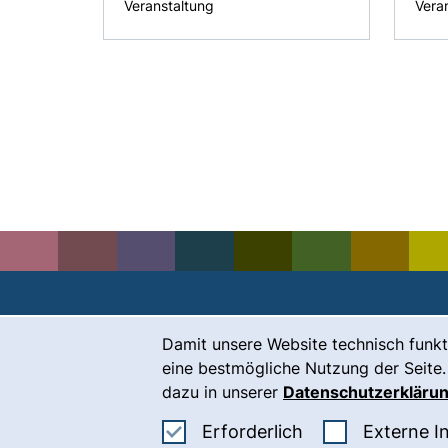
Veranstaltung
Vera
Cookie-Hinweis
Damit unsere Website technisch funkt
Kontakt
eine bestmögliche Nutzung der Seite.
Karriere
dazu in unserer
Datenschutzerkläru
Presse
Erforderliche Co
Erforderlich
Externe I