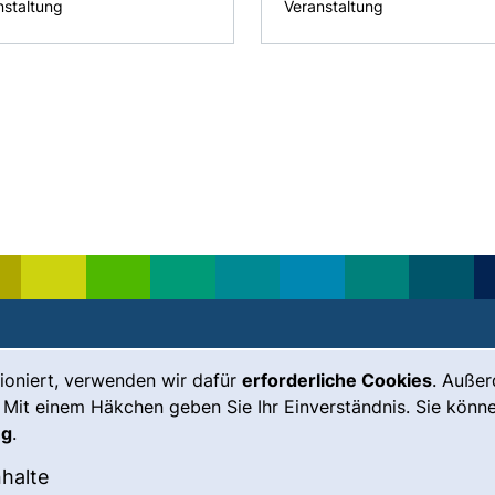
nstaltung
Veranstaltung
ioniert, verwenden wir dafür
erforderliche Cookies
. Auße
Leichte Sprache
Impressum
 Mit einem Häkchen geben Sie Ihr Einverständnis. Sie könne
Gebärdensprache
Barrierefreiheit
ng
.
(externer Link, öffnet neues Fenste
Notfall
Datenschutz
okies akzeptieren
: Externe Inhalte / Cookies akzeptieren
nhalte