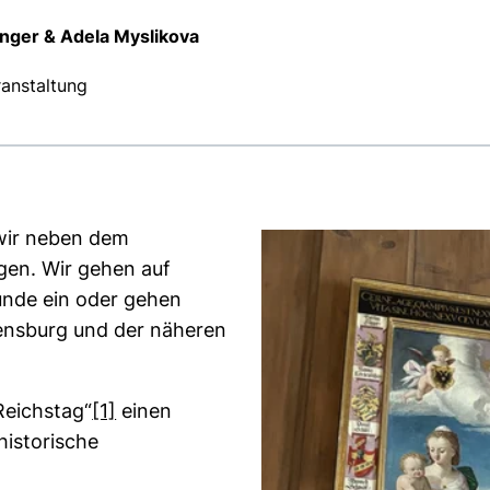
inger & Adela Myslikova
anstaltung
 wir neben dem
en. Wir gehen auf
unde ein oder gehen
ensburg und der näheren
Reichstag“
[1]
einen
historische