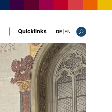
Quicklinks
: this page in Englis
DE
|
EN
Suchformular