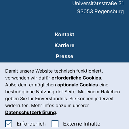
Universitätsstraße 31
93053
Regensburg
Kontakt
Karriere
Presse
Cookie-Hinweis
(externer Link, öffnet
Intranet
Damit unsere Website technisch funktioniert,
verwenden wir dafür
erforderliche Cookies
.
Leichte Sprache
Außerdem ermöglichen
optionale Cookies
eine
Gebärdensprache
bestmögliche Nutzung der Seite. Mit einem Häkchen
geben Sie Ihr Einverständnis. Sie können jederzeit
(externer Link, öffnet
Notfall
widerrufen. Mehr Infos dazu in unserer
Impressum
Datenschutzerklärung
.
Barrierefreiheit
Erforderliche Cookies akzeptieren
: Externe In
Erforderlich
Externe Inhalte