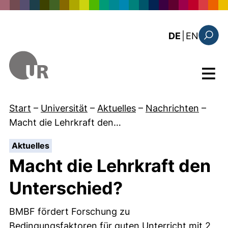
Direkt zum Inhalt
: the c
DE
|
EN
Suchfo
Menü
Start
–
Universität
–
Aktuelles
–
Nachrichten
–
Macht die Lehrkraft den…
:
Aktuelles
Macht die Lehrkraft den
Unterschied?
BMBF fördert Forschung zu
Bedingungsfaktoren für guten Unterricht mit 2