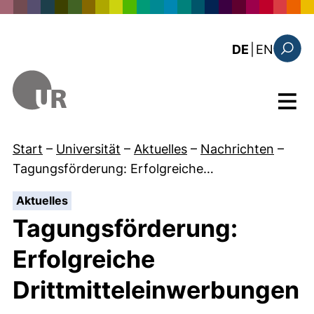
Direkt zum Inhalt
: the c
DE
|
EN
Suchfo
Menü
Start
–
Universität
–
Aktuelles
–
Nachrichten
–
Tagungsförderung: Erfolgreiche…
:
Aktuelles
Tagungsförderung:
Erfolgreiche
Drittmitteleinwerbungen