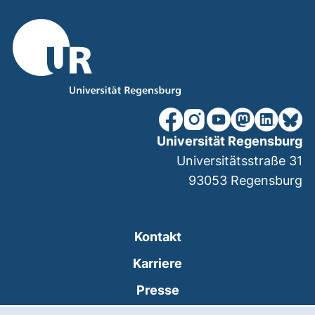
unsere Facebook-Seite (ex
unsere Instagram-Seit
unsere YouTube-Se
unsere Mastod
unsere Lin
unsere
Universität Regensburg
Universitätsstraße 31
93053
Regensburg
Kontakt
Karriere
Presse