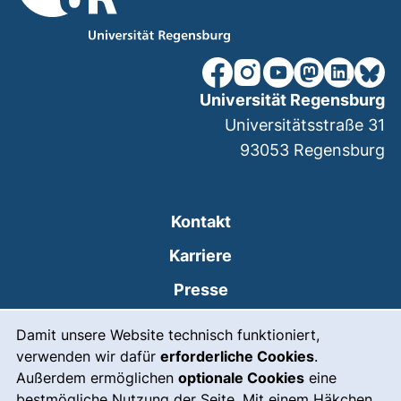
unsere Facebook-Seite (ex
unsere Instagram-Seit
unsere YouTube-Se
unsere Mastod
unsere Lin
unsere
Universität Regensburg
Universitätsstraße 31
93053
Regensburg
Kontakt
Karriere
Presse
Cookie-Hinweis
(externer Link, öffnet
Intranet
Damit unsere Website technisch funktioniert,
verwenden wir dafür
erforderliche Cookies
.
Leichte Sprache
Außerdem ermöglichen
optionale Cookies
eine
Gebärdensprache
bestmögliche Nutzung der Seite. Mit einem Häkchen