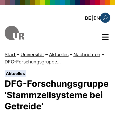
Direkt zum Inhalt
: the c
DE
|
EN
Suchfo
Menü
Start
–
Universität
–
Aktuelles
–
Nachrichten
–
DFG-Forschungsgruppe…
:
Aktuelles
DFG-Forschungsgruppe
‘Stammzellsysteme bei
Getreide‘