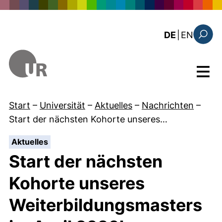
Direkt zum Inhalt
: the c
DE
|
EN
Suchfo
Menü
Start
–
Universität
–
Aktuelles
–
Nachrichten
–
Start der nächsten Kohorte unseres…
:
Aktuelles
Start der nächsten
Kohorte unseres
Weiterbildungsmasters