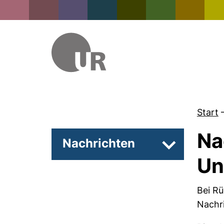
Start
Na
Nachrichten
Unterseiten 
Un
Bei Rü
Nachri