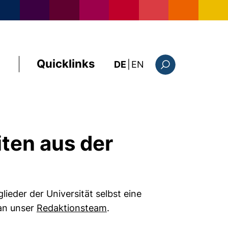
Quicklinks
: this page in Englis
DE
|
EN
Suchformular
ten aus der
lieder der Universität selbst eine
 an unser
Redaktionsteam
.