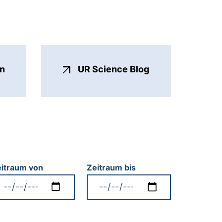
(externer Link, ö
en
UR Science Blog
eitraum
itraum von
Zeitraum bis