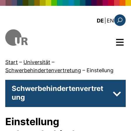
Direkt zum Inhalt
: the c
DE
|
EN
Suchfo
Menü
Start
–
Universität
–
Schwerbehindertenvertretung
–
Einstellung
Schwerbehindertenvertret
ung
Unter
Einstellung