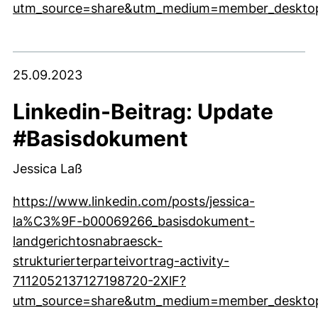
utm_source=share&utm_medium=member_deskto
(externer Link, öffnet neues Fenster)
25.09.2023
Linkedin-Beitrag: Update
#Basisdokument
Jessica Laß
https://www.linkedin.com/posts/jessica-
la%C3%9F-b00069266_basisdokument-
landgerichtosnabraesck-
strukturierterparteivortrag-activity-
7112052137127198720-2XlF?
utm_source=share&utm_medium=member_deskto