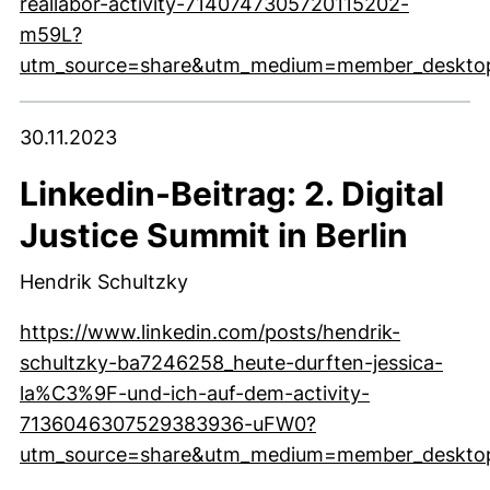
reallabor-activity-7140747305720115202-
m59L?
utm_source=share&utm_medium=member_deskto
(externer Link, öffnet neues Fenster)
30.11.2023
Linkedin-Beitrag: 2. Digital
Justice Summit in Berlin
Hendrik Schultzky
https://www.linkedin.com/posts/hendrik-
schultzky-ba7246258_heute-durften-jessica-
la%C3%9F-und-ich-auf-dem-activity-
7136046307529383936-uFW0?
utm_source=share&utm_medium=member_deskto
(externer Link, öffnet neues Fenster)