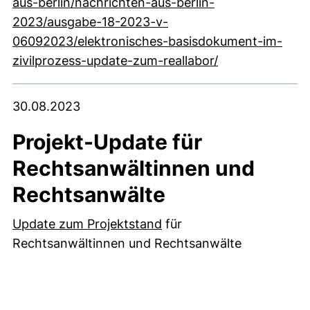
aus-berlin/nachrichten-aus-berlin-
2023/ausgabe-18-2023-v-
06092023/elektronisches-basisdokument-im-
(externer Link,
zivilprozess-update-zum-reallabor/
30.08.2023
Projekt-Update für
Rechtsanwältinnen und
Rechtsanwälte
(externer Link, öffnet ne
Update zum Projektstand
für
Rechtsanwältinnen und Rechtsanwälte