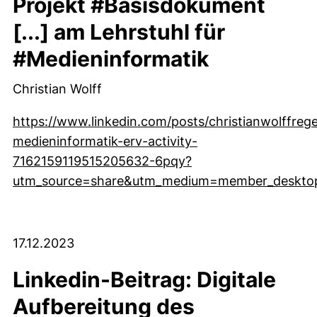
Projekt #Basisdokument
[...] am Lehrstuhl für
#Medieninformatik
Christian Wolff
https://www.linkedin.com/posts/christianwolffre
medieninformatik-erv-activity-
7162159119515205632-6pqy?
utm_source=share&utm_medium=member_deskto
(externer Link, öffnet neues Fenster)
17.12.2023
Linkedin-Beitrag: Digitale
Aufbereitung des