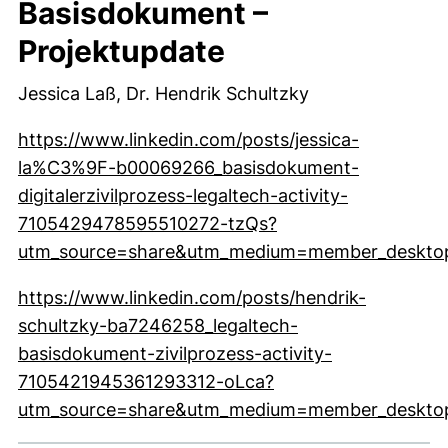
Basisdokument –
Projektupdate
Jessica Laß, Dr. Hendrik Schultzky
https://www.linkedin.com/posts/jessica-
la%C3%9F-b00069266_basisdokument-
digitalerzivilprozess-legaltech-activity-
7105429478595510272-tzQs?
utm_source=share&utm_medium=member_deskto
(externer Link, öffnet neues Fenster)
https://www.linkedin.com/posts/hendrik-
schultzky-ba7246258_legaltech-
basisdokument-zivilprozess-activity-
7105421945361293312-oLca?
utm_source=share&utm_medium=member_deskto
(externer Link, öffnet neues Fenster)