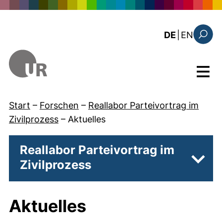
Direkt zum Inhalt
: the c
DE
|
EN
Suchfo
Menü
Start
–
Forschen
–
Reallabor Parteivortrag im
Zivilprozess
–
Aktuelles
Reallabor Parteivortrag im
Zivilprozess
Unter
Aktuelles