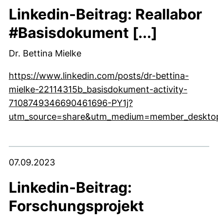
Linkedin-Beitrag: Reallabor
#Basisdokument [...]
Dr. Bettina Mielke
https://www.linkedin.com/posts/dr-bettina-
mielke-22114315b_basisdokument-activity-
7108749346690461696-PY1j?
utm_source=share&utm_medium=member_deskto
(externer Link, öffnet neues Fenster)
07.09.2023
Linkedin-Beitrag:
Forschungsprojekt