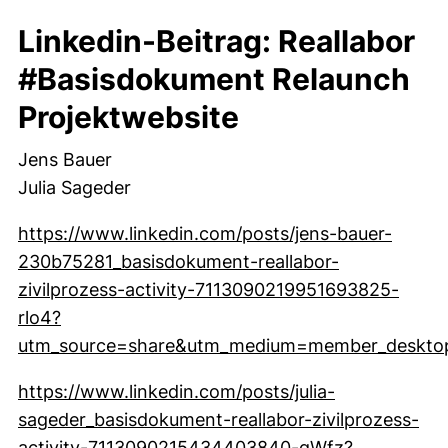
Linkedin-Beitrag: Reallabor
#Basisdokument Relaunch
Projektwebsite
Jens Bauer
Julia Sageder
https://www.linkedin.com/posts/jens-bauer-
230b75281_basisdokument-reallabor-
zivilprozess-activity-7113090219951693825-
rlo4?
utm_source=share&utm_medium=member_deskto
(externer Link, öffnet neues Fenster)
https://www.linkedin.com/posts/julia-
sageder_basisdokument-reallabor-zivilprozess-
activity-7113090215434403840-qWfz?