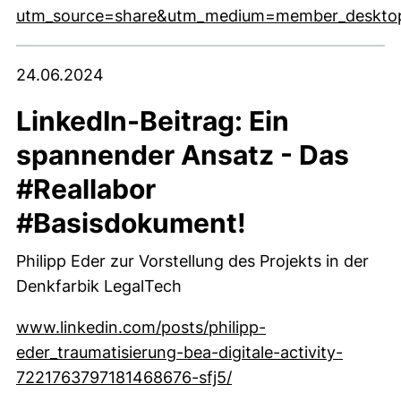
utm_source=share&utm_medium=member_deskto
(externer Link, öffnet neues Fenster)
24.06.2024
LinkedIn-Beitrag: Ein
spannender Ansatz - Das
#Reallabor
#Basisdokument!
Philipp Eder zur Vorstellung des Projekts in der
Denkfarbik LegalTech
www.linkedin.com/posts/philipp-
eder_traumatisierung-bea-digitale-activity-
(externer Link, öffnet
7221763797181468676-sfj5/