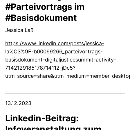
#Parteivortrags im
#Basisdokument
Jessica Laß
https://www.linkedin.com/posts/jessica-
la%C3%9F-b00069266_parteivortrags-
basisdokument-digitaljusticesummit-activity-
7142129185178714112-jDc5?
utm_source=share&utm_medium=member_deskto
(externer Link, öffnet neues Fenster)
13.12.2023
Linkedin-Beitrag:
Infoveranstaltung zum