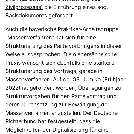
(externer Link, öffnet neues Fenster
Zivilprozesses“
die Einführung eines sog.
Basisdokuments gefordert.
Auch die bayerische Praktiker-Arbeitsgruppe
„Massenverfahren“ hat sich für eine
Strukturierung des Parteivorbringens in dieser
Weise ausgesprochen. Die niedersächsische
Praxis wünscht sich ebenfalls eine stärkere
Strukturierung des Vortrags, gerade in
Massenverfahren. Auf der
93. Jumiko (Frühjahr
(externer Link, öffnet neues Fenster)
2022)
ist gefordert worden, Überlegungen zu
Strukturvorgaben für den Parteivortrag und
deren Durchsetzung zur Bewältigung der
Massenverfahren anzustellen. Der
Deutsche
(externer Link, öffnet neues Fenster)
Richterbund
hat festgestellt, dass die
Möglichkeiten der Digitalisierung für eine