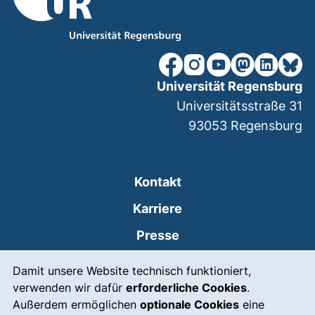
unsere Facebook-Seite (ex
unsere Instagram-Seit
unsere YouTube-Se
unsere Mastod
unsere Lin
unsere
Universität Regensburg
Universitätsstraße 31
93053
Regensburg
Kontakt
Karriere
Presse
Cookie-Hinweis
(externer Link, öffnet
Intranet
Damit unsere Website technisch funktioniert,
verwenden wir dafür
erforderliche Cookies
.
Leichte Sprache
Außerdem ermöglichen
optionale Cookies
eine