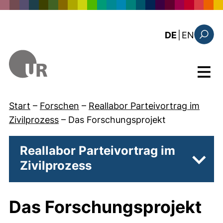
Direkt zum Inhalt
: the c
DE
|
EN
Suchfo
Menü
Start
–
Forschen
–
Reallabor Parteivortrag im
Zivilprozess
–
Das Forschungsprojekt
Reallabor Parteivortrag im
Zivilprozess
Unter
Das Forschungsprojekt