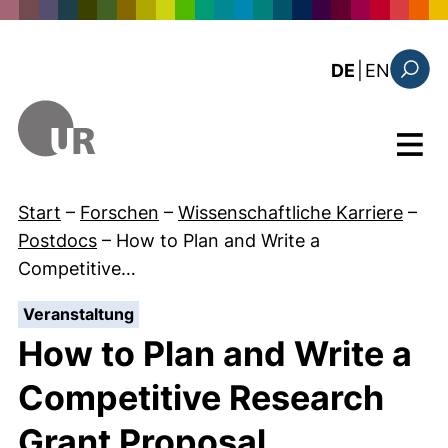
Direkt zum Inhalt
: this 
DE
|
EN
Suchfo
Menü
Start
–
Forschen
–
Wissenschaftliche Karriere
–
Postdocs
–
How to Plan and Write a
Competitive…
:
Veranstaltung
How to Plan and Write a
Competitive Research
Grant Proposal