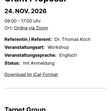
24. NOV. 2026
Zeit:
09:00 - 17:00 Uhr
Ort:
Online via Zoom
Referentin / Referent:
Dr. Thomas Koch
Veranstaltungsart:
Workshop
Veranstaltungssprache:
Englisch
Status:
mit Anmeldung
, 1 KB (öffnet neues Fens
Download im iCal-Format
Target Group