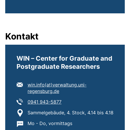
Kontakt
WIN – Center for Graduate and
Postgraduate Researchers
E-Mail Adresse:
win.info​(at)​verwaltung.uni-
(öffnet Ihr E-Mail-Programm)
regensburg.de
Tel:
(startet einen Telefonanruf, wen
0941 943-5877
Standort:
Sammelgebäude, 4. Stock, 4.14 bis 4.18
Wichtige Informationen:
Mo - Do, vormittags