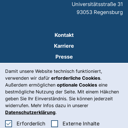
Universitätsstraße 31
93053
Regensburg
Kontakt
Karriere
Presse
Cookie-Hinweis
(externer Link, öffnet
Intranet
Damit unsere Website technisch funktioniert,
verwenden wir dafür
erforderliche Cookies
.
Leichte Sprache
Außerdem ermöglichen
optionale Cookies
eine
Gebärdensprache
bestmögliche Nutzung der Seite. Mit einem Häkchen
geben Sie Ihr Einverständnis. Sie können jederzeit
(externer Link, öffnet
Notfall
widerrufen. Mehr Infos dazu in unserer
Impressum
Datenschutzerklärung
.
Barrierefreiheit
Erforderliche Cookies akzeptieren
: Externe In
Erforderlich
Externe Inhalte