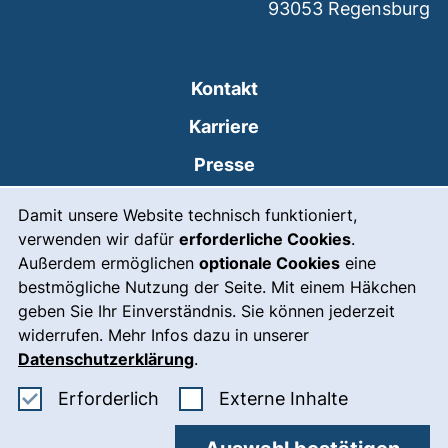
93053
Regensburg
Kontakt
Karriere
Presse
Cookie-Hinweis
(externer Link, öffnet
Intranet
Damit unsere Website technisch funktioniert,
verwenden wir dafür
erforderliche Cookies
.
Leichte Sprache
Außerdem ermöglichen
optionale Cookies
eine
Gebärdensprache
bestmögliche Nutzung der Seite. Mit einem Häkchen
geben Sie Ihr Einverständnis. Sie können jederzeit
(externer Link, öffnet
Notfall
widerrufen. Mehr Infos dazu in unserer
Impressum
Datenschutzerklärung
.
Barrierefreiheit
Erforderliche Cookies akzeptieren
: Externe In
Erforderlich
Externe Inhalte
Datenschutz