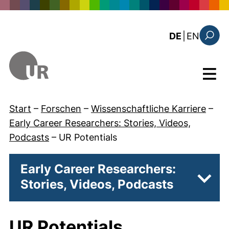
Direkt zum Inhalt
: this 
DE
|
EN
Suchfo
Menü
Start
–
Forschen
–
Wissenschaftliche Karriere
–
Early Career Researchers: Stories, Videos,
Podcasts
–
UR Potentials
Early Career Researchers:
Stories, Videos, Podcasts
Unter
UR Potentials