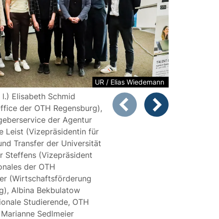
UR / Elias Wiedemann
 l.) Elisabeth Schmid
Zeigt Folie 1 von 7
Office der OTH Regensburg),
tgeberservice der Agentur
Vorheriges Bild
Nächstes Bild
ne Leist (Vizepräsidentin für
und Transfer der Universität
er Steffens (Vizepräsident
ionales der OTH
er (Wirtschaftsförderung
g), Albina Bekbulatow
tionale Studierende, OTH
 Marianne Sedlmeier