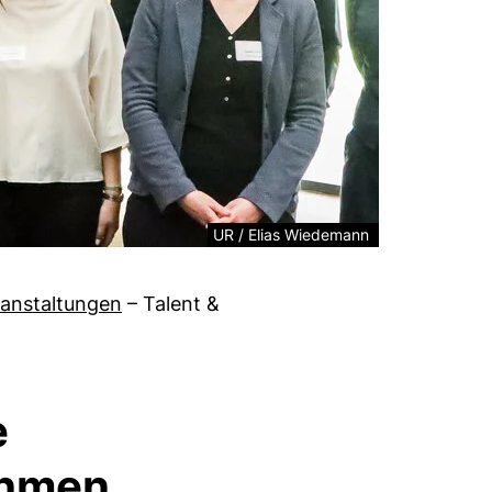
Rechtliche Information zum dekorativen
UR / Elias Wiedemann
anstaltungen
–
Talent &
e
ehmen