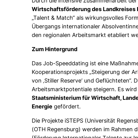
Durch die intensive Zusammenarbeit der 
Wirtschaftsförderung des Landkreises
„Talent & Match“ als wirkungsvolles For
Übergangs internationaler Absolventinn
den regionalen Arbeitsmarkt etabliert w
Zum Hintergrund
Das Job-Speeddating ist eine Maßnahm
Kooperationsprojekts „Steigerung der A
von ‚Stiller Reserve‘ und Geflüchteten“. D
Arbeitsmarktpotentiale steigern. Es wir
Staatsministerium für Wirtschaft, Lan
Energie
gefördert.
Die Projekte iSTEPS (Universität Rege
(OTH Regensburg) werden im Rahmen d
(Förderung Internationaler Talente zur I