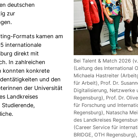
den deutschen
ig zur
agen.
dating-Formats kamen am
5 internationale
urg direkt mit
Bei Talent & Match 2026 (v.
h. In zahlreichen
(Leitung des International 
n konnten konkrete
Michaela Hastreiter (Arbei
ndentätigkeiten und den
für Arbeit), Prof. Dr. Susan
terinnen der Universität
Digitalisierung, Netzwerke 
es Landkreises
Regensburg), Prof. Dr. Oliv
 Studierende,
für Forschung und Internat
Regensburg), Natascha Mei
iche.
des Landkreises Regensbur
(Career Service für interna
BRIDGE, OTH Regensburg),