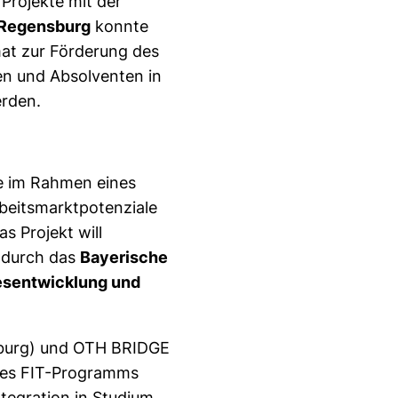
Projekte mit der
 Regensburg
konnte
mat zur Förderung des
en und Absolventen in
erden.
e im Rahmen eines
rbeitsmarktpotenziale
as Projekt will
d durch das
Bayerische
desentwicklung und
nsburg) und OTH BRIDGE
es FIT-Programms
ntegration in Studium