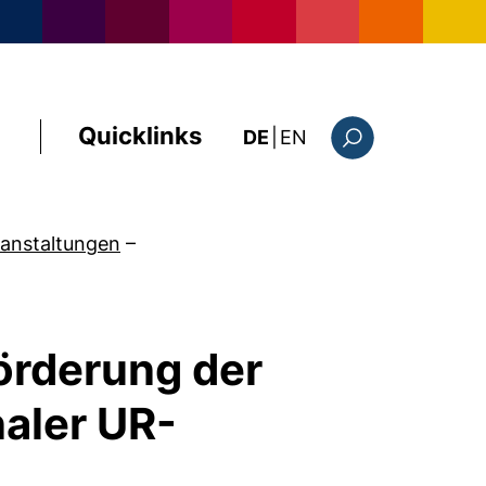
Quicklinks
: the current page i
DE
|
EN
Suchformular
anstaltungen
–
örderung der
naler UR-