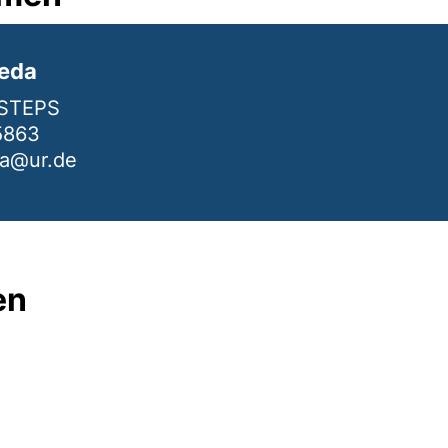
neda
 iSTEPS
5863
da@ur.de
en