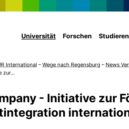
Direkt zum Inhalt
Universität
Forschen
Studieren
R International
–
Wege nach Regensburg
–
News Ver
e zur…
any - Initiative zur F
integration internatio