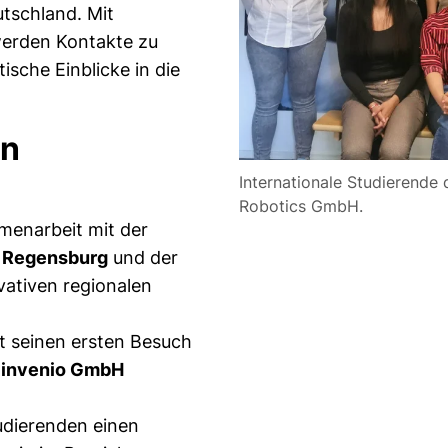
utschland. Mit
werden Kontakte zu
sche Einblicke in die
en
Internationale Studierende
Robotics GmbH.
enarbeit mit der
 Regensburg
und der
vativen regionalen
t seinen ersten Besuch
r
invenio GmbH
udierenden einen