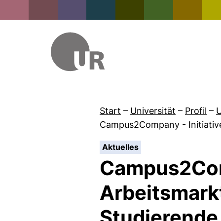
Start
–
Universität
–
Profil
–
U
Campus2Company - Initiativ
:
Aktuelles
Campus2Comp
Arbeitsmarkt
Studierende