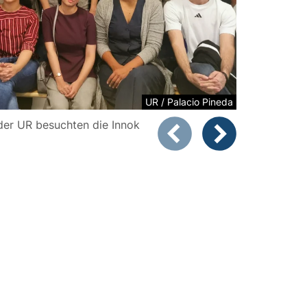
UR / Palacio Pineda
 der UR besuchten die Innok
Zeigt Folie 1 von 2
Vorheriges Bild
Nächstes Bild