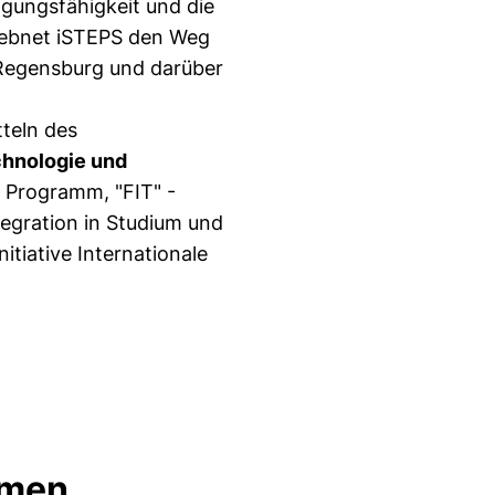
igungsfähigkeit und die
 ebnet iSTEPS den Weg
n Regensburg und darüber
tteln des
chnologie und
 Programm, "FIT" -
tegration in Studium und
itiative Internationale
hmen