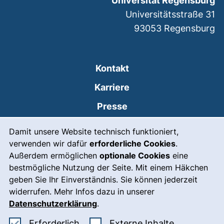
Universität Regensburg
Universitätsstraße 31
93053
Regensburg
Kontakt
Karriere
Presse
Cookie-Hinweis
(externer Link, öffnet
Intranet
Damit unsere Website technisch funktioniert,
verwenden wir dafür
erforderliche Cookies
.
Leichte Sprache
Außerdem ermöglichen
optionale Cookies
eine
Gebärdensprache
bestmögliche Nutzung der Seite. Mit einem Häkchen
geben Sie Ihr Einverständnis. Sie können jederzeit
(externer Link, öffnet
Notfall
widerrufen. Mehr Infos dazu in unserer
Impressum
Datenschutzerklärung
.
Barrierefreiheit
Erforderliche Cookies akzeptieren
: Externe In
Erforderlich
Externe Inhalte