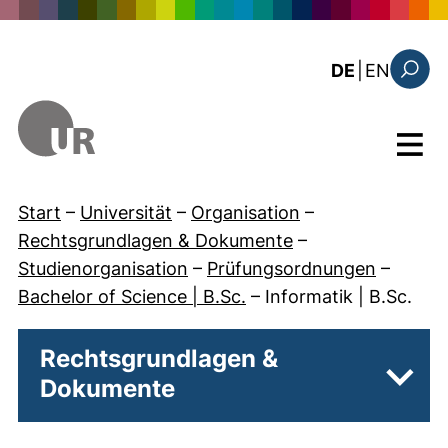
Direkt zum Inhalt
: the c
DE
|
EN
Suchfo
Menü
Start
–
Universität
–
Organisation
–
Rechtsgrundlagen & Dokumente
–
Studienorganisation
–
Prüfungsordnungen
–
Bachelor of Science | B.Sc.
–
Informatik | B.Sc.
Rechtsgrundlagen &
Dokumente
Unter