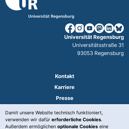
unsere Facebook-Seite (ex
unsere Instagram-Seit
unsere YouTube-Se
unsere Mastod
unsere Lin
unsere
Universität Regensburg
Universitätsstraße 31
93053
Regensburg
Kontakt
Karriere
Presse
Cookie-Hinweis
(externer Link, öffnet
Intranet
Damit unsere Website technisch funktioniert,
verwenden wir dafür
erforderliche Cookies
.
Leichte Sprache
Außerdem ermöglichen
optionale Cookies
eine