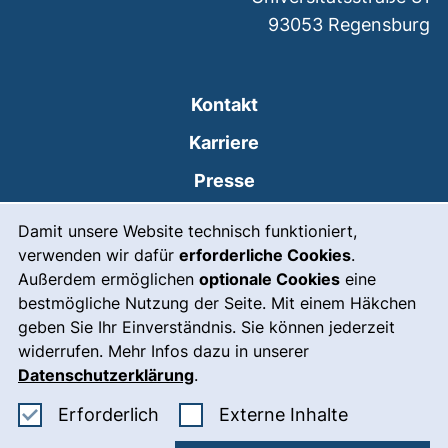
93053
Regensburg
Kontakt
Karriere
Presse
Cookie-Hinweis
(externer Link, öffnet
Intranet
Damit unsere Website technisch funktioniert,
verwenden wir dafür
erforderliche Cookies
.
Leichte Sprache
Außerdem ermöglichen
optionale Cookies
eine
Gebärdensprache
bestmögliche Nutzung der Seite. Mit einem Häkchen
geben Sie Ihr Einverständnis. Sie können jederzeit
(externer Link, öffnet
Notfall
widerrufen. Mehr Infos dazu in unserer
Impressum
Datenschutzerklärung
.
Barrierefreiheit
Erforderliche Cookies akzeptieren
: Externe In
Erforderlich
Externe Inhalte
Datenschutz