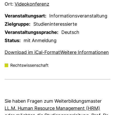
Ort:
Videokonferenz
Veranstaltungsart:
Informationsveranstaltung
Zielgruppe:
Studieninteressierte
Veranstaltungssprache:
Deutsch
Status:
mit Anmeldung
, 1 KB (öffnet neues Fens
(e
Download im iCal-Format
Weitere Informationen
Rechtswissenschaft
Sie haben Fragen zum Weiterbildungsmaster
(exter
LL.M. Human Resource Management (HRM)