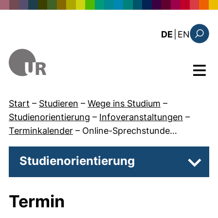
Direkt zum Inhalt
: the c
DE
|
EN
Suchfo
Menü
Start
–
Studieren
–
Wege ins Studium
–
Studienorientierung
–
Infoveranstaltungen
–
Terminkalender
–
Online-Sprechstunde…
Studienorientierung
Unter
Termin