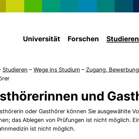
Direkt zum Inhalt
Universität
Forschen
Studieren
–
Studieren
–
Wege ins Studium
–
Zugang, Bewerbung
örer
sthörerinnen und Gast
sthörerin oder Gasthörer können Sie ausgewählte Vo
 von Hochschulzugang
en; das Ablegen von Prüfungen ist nicht möglich. Ei
hnmedizin ist nicht möglich.