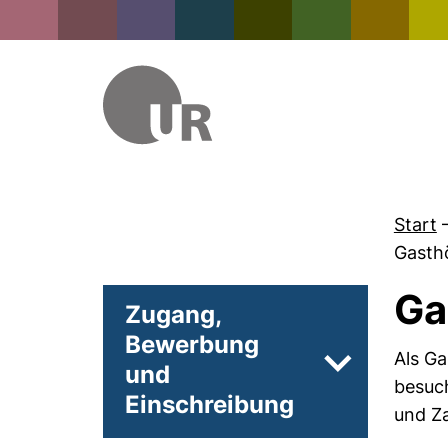
Start
Gasth
Ga
Zugang,
Bewerbung
Als Ga
und
Unterseiten
besuch
Einschreibung
und Za