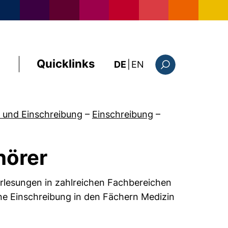
Quicklinks
: this page in Englis
DE
|
EN
Suchformular
 und Einschreibung
–
Einschreibung
–
hörer
rlesungen in zahlreichen Fachbereichen
ne Einschreibung in den Fächern Medizin