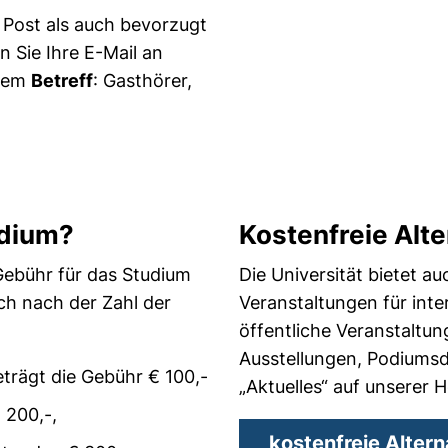
 Post als auch bevorzugt
 Sie Ihre E-Mail an
 E-Mail-Programm)
ndem
Betreff
: Gasthörer,
udium?
Kostenfreie Alte
 Gebühr für das Studium
Die Universität bietet au
ich nach der Zahl der
Veranstaltungen für inte
öffentliche Veranstaltu
Ausstellungen, Podiumsdi
trägt die Gebühr € 100,-
„Aktuelles“ auf unserer
 200,-,
kostenfreie Altern