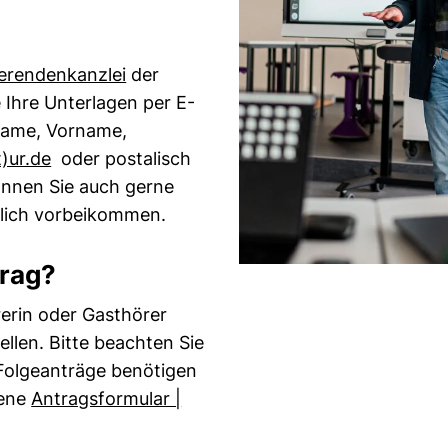
erendenkanzlei
der
 Ihre Unterlagen per E-
 Name, Vorname,
(öffnet Ihr E-Mail-Programm)
​​ur.de
oder postalisch
können Sie auch gerne
lich vorbeikommen.
trag?
erin oder Gasthörer
ellen. Bitte beachten Sie
 Folgeanträge benötigen
bene
Antragsformular |
efrei)