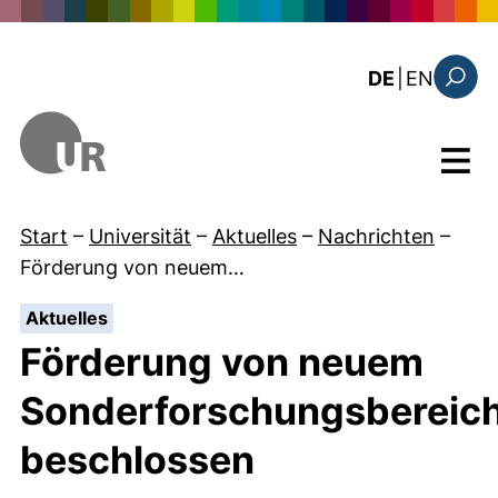
Direkt zum Inhalt
: this 
DE
|
EN
Suchfo
Menü
Start
–
Universität
–
Aktuelles
–
Nachrichten
–
Förderung von neuem…
:
Aktuelles
Förderung von neuem
Sonderforschungsbereic
beschlossen