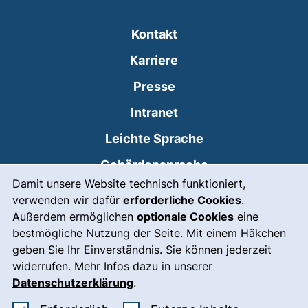
Kontakt
Karriere
Presse
(externer Link, öffnet
Intranet
Leichte Sprache
Gebärdensprache
Cookie-Hinweis
Damit unsere Website technisch funktioniert,
(externer Link, öffnet
Notfall
verwenden wir dafür
erforderliche Cookies
.
Impressum
Außerdem ermöglichen
optionale Cookies
eine
bestmögliche Nutzung der Seite. Mit einem Häkchen
Barrierefreiheit
geben Sie Ihr Einverständnis. Sie können jederzeit
widerrufen. Mehr Infos dazu in unserer
Datenschutz
Datenschutzerklärung
.
Cookie-Einstellungen