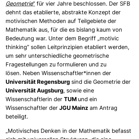
(externer Link, öffnet neues Fenster)
Geometrie
“
für vier Jahre beschlossen. Der SFB
dehnt das etablierte, abstrakte Konzept der
motivischen Methoden auf Teilgebiete der
Mathematik aus, für die es bislang kaum von
Bedeutung war. Unter dem Begriff „motivic
thinking“ sollen Leitprinzipien etabliert werden,
um sehr unterschiedliche geometrische
Fragestellungen zu formulieren und zu
lösen. Neben Wissenschaftler*innen der
Universität Regensburg
sind die Geometrie der
Universität Augsburg
, sowie eine
Wissenschaftlerin der
TUM
und ein
Wissenschaftler der
JGU Mainz
am Antrag
beteiligt.
„Motivisches Denken in der Mathematik befasst