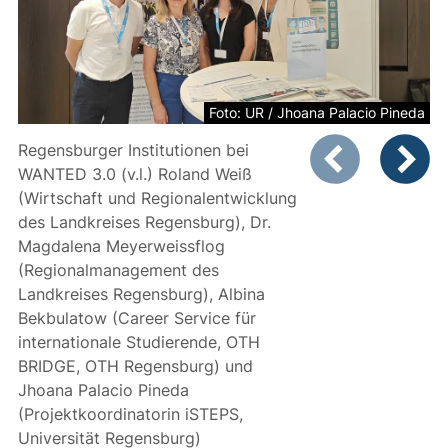
Foto: UR / Jhoana Palacio Pineda
Zeigt Folie 1 von
Regensburger Institutionen bei
WANTED 3.0 (v.l.) Roland Weiß
Vorheriges Bild
Nächste
(Wirtschaft und Regionalentwicklung
des Landkreises Regensburg), Dr.
Magdalena Meyerweissflog
(Regionalmanagement des
Landkreises Regensburg), Albina
Bekbulatow (Career Service für
internationale Studierende, OTH
BRIDGE, OTH Regensburg) und
Jhoana Palacio Pineda
(Projektkoordinatorin iSTEPS,
Universität Regensburg)