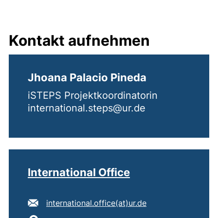
Kontakt aufnehmen
Jhoana Palacio Pineda
iSTEPS Projektkoordinatorin
international.steps@ur.de
International Office
E-Mail Adresse:
(öffnet Ihr E-Mail
international.office​(at)​ur.de