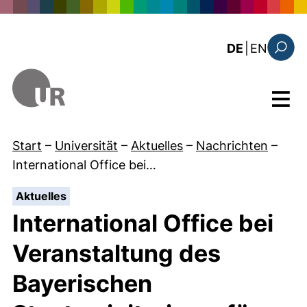
Direkt zum Inhalt
: the c
DE
|
EN
Suchfo
Menü
Start
–
Universität
–
Aktuelles
–
Nachrichten
–
International Office bei…
:
Aktuelles
International Office bei
Veranstaltung des
Bayerischen