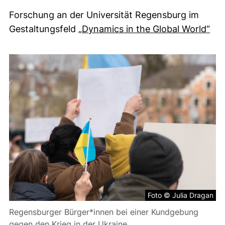
Forschung an der Universität Regensburg im
(ex
Gestaltungsfeld
„Dynamics in the Global World“
Foto © Julia Dragan
Regensburger Bürger*innen bei einer Kundgebung
gegen den Krieg in der Ukraine.