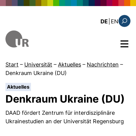
Direkt zum Inhalt
: this 
DE
|
EN
Suchfo
Menü
Start
–
Universität
–
Aktuelles
–
Nachrichten
–
Denkraum Ukraine (DU)
:
Aktuelles
Denkraum Ukraine (DU)
DAAD fördert Zentrum für interdisziplinäre
Ukrainestudien an der Universität Regensburg