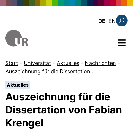
Direkt zum Inhalt
: the c
DE
|
EN
Suchfo
Menü
Start
–
Universität
–
Aktuelles
–
Nachrichten
–
Auszeichnung für die Dissertation…
:
Aktuelles
Auszeichnung für die
Dissertation von Fabian
Krengel