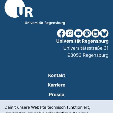
unsere Facebook-Seite (ex
unsere Instagram-Seit
unsere YouTube-Se
unsere Mastod
unsere Lin
unsere
Universität Regensburg
Universitätsstraße 31
93053
Regensburg
Kontakt
Karriere
Presse
Cookie-Hinweis
(externer Link, öffnet
Intranet
Damit unsere Website technisch funktioniert,