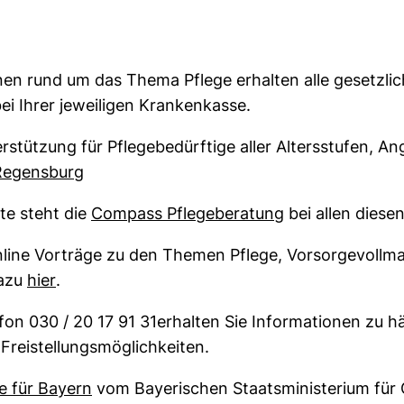
nen rund um das Thema Pflege erhalten alle gesetzli
r Link, öffnet neues Fenster)
ei Ihrer jeweiligen Krankenkasse.
stützung für Pflegebedürftige aller Altersstufen, A
(externer Link, öffnet neues Fenster)
Regensburg
(externer Link,
te steht die
Compass Pflegeberatung
bei allen diese
nline Vorträge zu den Themen Pflege, Vorsorgevollm
(externer Link, öffnet neues Fenster)
dazu
hier
.
on 030 / 20 17 91 31erhalten Sie Informationen zu hä
Freistellungsmöglichkeiten.
(externer Link, öffnet neues Fenster)
e für Bayern
vom Bayerischen Staatsministerium für 