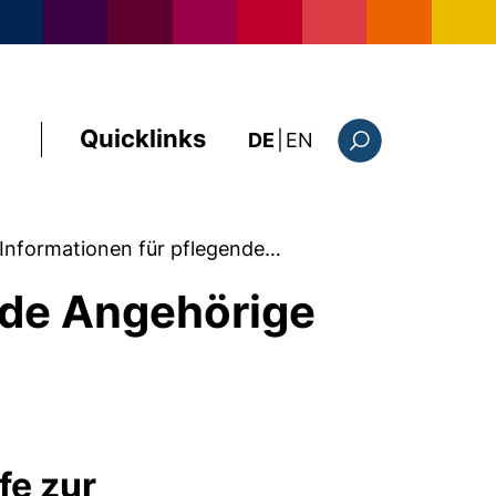
Quicklinks
: this page in Englis
DE
|
EN
Suchformular
Informationen für pflegende…
nde Angehörige
fe zur