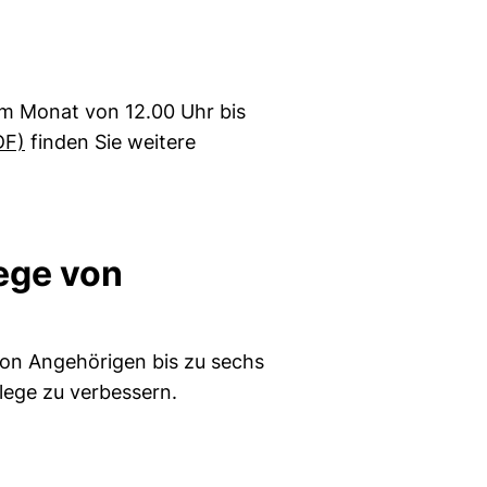
im Monat von 12.00 Uhr bis
(öffnet neues Fenster). (nicht barrierefrei)
DF)
finden Sie weitere
lege von
 von Angehörigen bis zu sechs
flege zu verbessern.