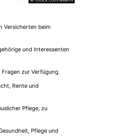
ch Versicherten beim
ngehörige und Interessenten
 öffnet neues Fenster)
n Fragen zur Verfügung.
acht, Rente und
uslicher Pflege, zu
Gesundheit, Pflege und