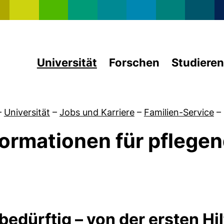
Direkt zum Inhalt
Universität
Forschen
Studieren
–
Universität
–
Jobs und Karriere
–
Familien-Service
–
formationen für pflege
von Angebote für Studierende
bedürftig – von der ersten Hil