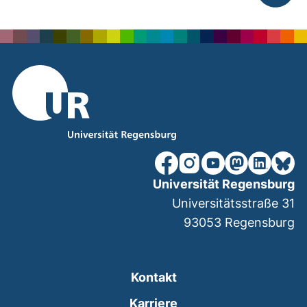
nach ob
unsere Facebook-Seite (ex
unsere Instagram-Seit
unsere YouTube-Se
unsere Mastod
unsere Lin
unsere
Universität Regensburg
Universitätsstraße 31
93053
Regensburg
Kontakt
Karriere