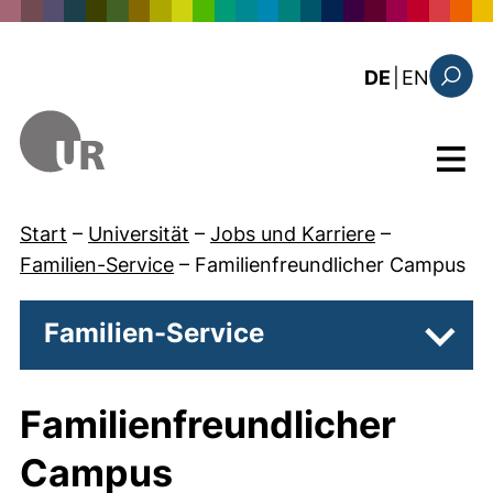
Direkt zum Inhalt
: this 
DE
|
EN
Suchfo
Menü
Start
–
Universität
–
Jobs und Karriere
–
Familien-Service
–
Familienfreundlicher Campus
Familien-Service
Unter
Familienfreundlicher
Campus