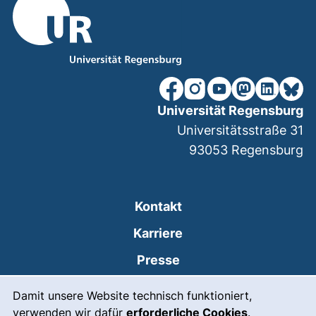
unsere Facebook-Seite (ex
unsere Instagram-Seit
unsere YouTube-Se
unsere Mastod
unsere Lin
unsere
Universität Regensburg
Universitätsstraße 31
93053
Regensburg
Kontakt
Karriere
Presse
Cookie-Hinweis
(externer Link, öffnet
Intranet
Damit unsere Website technisch funktioniert,
verwenden wir dafür
erforderliche Cookies
.
Leichte Sprache