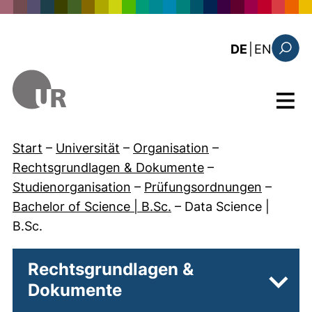
Direkt zum Inhalt
: the c
DE
|
EN
Suchfo
Menü
Start
–
Universität
–
Organisation
–
Rechtsgrundlagen & Dokumente
–
Studienorganisation
–
Prüfungsordnungen
–
Bachelor of Science | B.Sc.
–
Data Science |
B.Sc.
Rechtsgrundlagen &
Dokumente
Unter