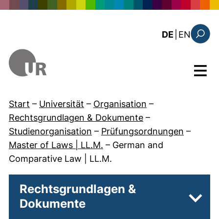
Direkt zum Inhalt
: the c
DE
|
EN
Suchfo
Menü
Start
–
Universität
–
Organisation
–
Rechtsgrundlagen & Dokumente
–
Studienorganisation
–
Prüfungsordnungen
–
Master of Laws | LL.M.
–
German and
Comparative Law | LL.M.
Rechtsgrundlagen &
Dokumente
Unter