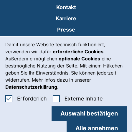
Kontakt
Karriere
Presse
Cookie-Hinweis
(externer Link, öffnet
Intranet
Damit unsere Website technisch funktioniert,
verwenden wir dafür
erforderliche Cookies
.
Leichte Sprache
Außerdem ermöglichen
optionale Cookies
eine
Gebärdensprache
bestmögliche Nutzung der Seite. Mit einem Häkchen
geben Sie Ihr Einverständnis. Sie können jederzeit
(externer Link, öffnet
Notfall
widerrufen. Mehr Infos dazu in unserer
Impressum
Datenschutzerklärung
.
Barrierefreiheit
Erforderliche Cookies akzeptieren
: Externe In
Erforderlich
Externe Inhalte
Datenschutz
Auswahl bestätigen
Cookie-Einstellungen
Alle annehmen