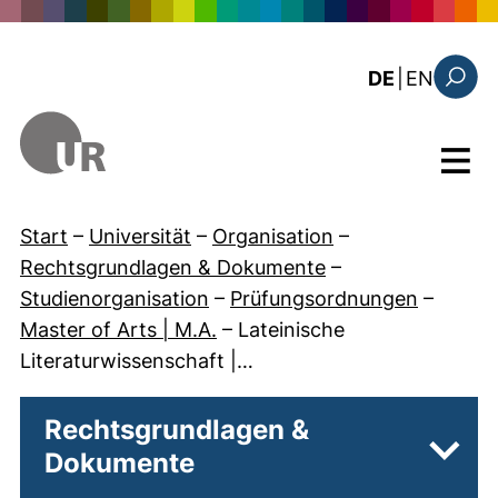
Direkt zum Inhalt
: the c
DE
|
EN
Suchfo
Menü
Start
–
Universität
–
Organisation
–
Rechtsgrundlagen & Dokumente
–
Studienorganisation
–
Prüfungsordnungen
–
Master of Arts | M.A.
–
Lateinische
Literaturwissenschaft |…
Rechtsgrundlagen &
Dokumente
Unter