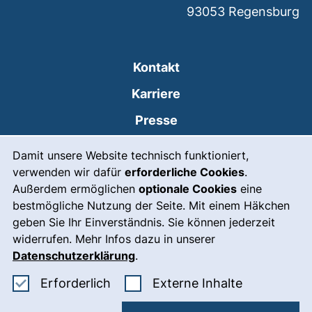
93053
Regensburg
Kontakt
Karriere
Presse
Cookie-Hinweis
(externer Link, öffnet
Intranet
Damit unsere Website technisch funktioniert,
verwenden wir dafür
erforderliche Cookies
.
Leichte Sprache
Außerdem ermöglichen
optionale Cookies
eine
Gebärdensprache
bestmögliche Nutzung der Seite. Mit einem Häkchen
geben Sie Ihr Einverständnis. Sie können jederzeit
(externer Link, öffnet
Notfall
widerrufen. Mehr Infos dazu in unserer
Impressum
Datenschutzerklärung
.
Barrierefreiheit
Erforderliche Cookies akzeptieren
: Externe In
Erforderlich
Externe Inhalte
Datenschutz