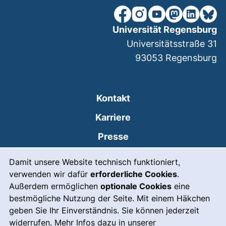
unsere Facebook-Seite (ex
unsere Instagram-Seit
unsere YouTube-Se
unsere Mastod
unsere Lin
unsere
Universität Regensburg
Universitätsstraße 31
93053
Regensburg
Kontakt
Karriere
Presse
Cookie-Hinweis
(externer Link, öffnet
Intranet
Damit unsere Website technisch funktioniert,
verwenden wir dafür
erforderliche Cookies
.
Leichte Sprache
Außerdem ermöglichen
optionale Cookies
eine
Gebärdensprache
bestmögliche Nutzung der Seite. Mit einem Häkchen
geben Sie Ihr Einverständnis. Sie können jederzeit
(externer Link, öffnet
Notfall
widerrufen. Mehr Infos dazu in unserer