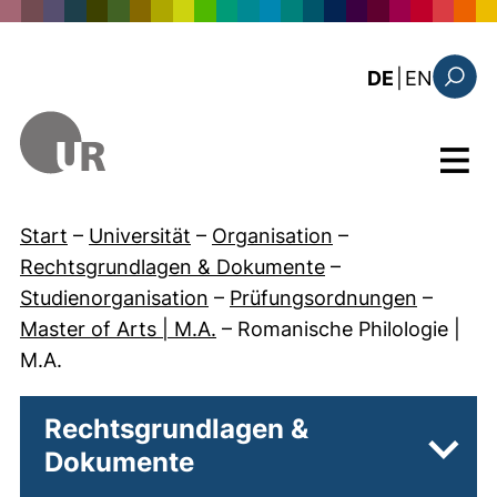
Direkt zum Inhalt
: the c
DE
|
EN
Suchfo
Menü
Start
–
Universität
–
Organisation
–
Rechtsgrundlagen & Dokumente
–
Studienorganisation
–
Prüfungsordnungen
–
Master of Arts | M.A.
–
Romanische Philologie |
M.A.
Rechtsgrundlagen &
Dokumente
Unter