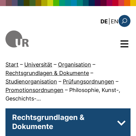
Direkt zum Inhalt
: the c
DE
|
EN
Suchfo
Menü
Start
–
Universität
–
Organisation
–
Rechtsgrundlagen & Dokumente
–
Studienorganisation
–
Prüfungsordnungen
–
Promotionsordnungen
–
Philosophie, Kunst-,
Geschichts-…
Rechtsgrundlagen &
Dokumente
Unter