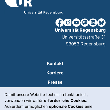
unsere Facebook-Seite (ex
unsere Instagram-Seit
unsere YouTube-Se
unsere Mastod
unsere Lin
unsere
Universität Regensburg
Universitätsstraße 31
93053
Regensburg
Kontakt
Karriere
Presse
Cookie-Hinweis
(externer Link, öffnet
Intranet
Damit unsere Website technisch funktioniert,
verwenden wir dafür
erforderliche Cookies
.
Leichte Sprache
Außerdem ermöglichen
optionale Cookies
eine