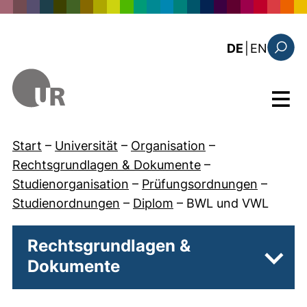
Direkt zum Inhalt
: the c
DE
|
EN
Suchfo
Menü
Start
–
Universität
–
Organisation
–
Rechtsgrundlagen & Dokumente
–
Studienorganisation
–
Prüfungsordnungen
–
Studienordnungen
–
Diplom
–
BWL und VWL
Rechtsgrundlagen &
Dokumente
Unter