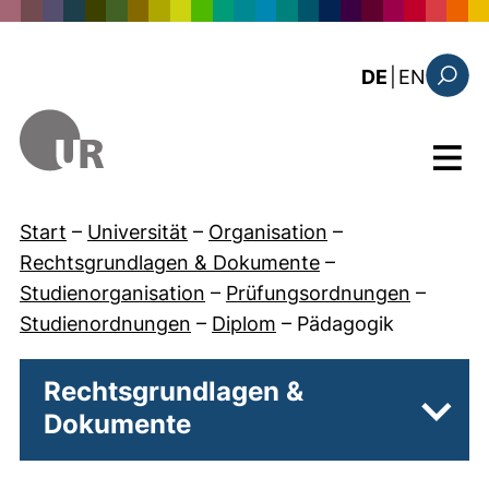
Direkt zum Inhalt
: the c
DE
|
EN
Suchfo
Menü
Start
–
Universität
–
Organisation
–
Rechtsgrundlagen & Dokumente
–
Studienorganisation
–
Prüfungsordnungen
–
Studienordnungen
–
Diplom
–
Pädagogik
Rechtsgrundlagen &
Dokumente
Unter