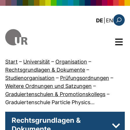
Direkt zum Inhalt
: the c
DE
|
EN
Suchfo
Menü
Start
–
Universität
–
Organisation
–
Rechtsgrundlagen & Dokumente
–
Studienorganisation
–
Prüfungsordnungen
–
Weitere Ordnungen und Satzungen
–
Graduiertenschulen & Promotionskollegs
–
Graduiertenschule Particle Physics…
Rechtsgrundlagen &
Dokumente
Unter