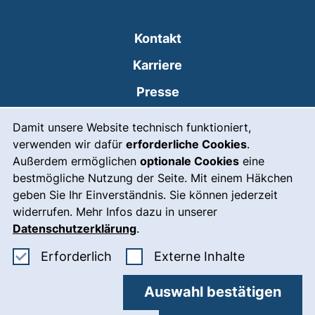
Kontakt
Karriere
Presse
Cookie-Hinweis
(externer Link, öffnet
Intranet
Damit unsere Website technisch funktioniert,
verwenden wir dafür
erforderliche Cookies
.
Leichte Sprache
Außerdem ermöglichen
optionale Cookies
eine
Gebärdensprache
bestmögliche Nutzung der Seite. Mit einem Häkchen
geben Sie Ihr Einverständnis. Sie können jederzeit
(externer Link, öffnet
Notfall
widerrufen. Mehr Infos dazu in unserer
Impressum
Datenschutzerklärung
.
Barrierefreiheit
Erforderliche Cookies akzeptieren
: Externe In
Erforderlich
Externe Inhalte
Datenschutz
Auswahl bestätigen
Cookie-Einstellungen