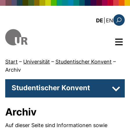
Direkt zum Inhalt
: the c
DE
|
EN
Suchfo
Menü
Start
–
Universität
–
Studentischer Konvent
–
Archiv
Studentischer Konvent
Unter
Archiv
Auf dieser Seite sind Informationen sowie