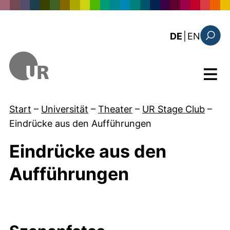
Direkt zum Inhalt
: this 
DE
|
EN
Suchfo
Menü
Start
–
Universität
–
Theater
–
UR Stage Club
–
Eindrücke aus den Aufführungen
Eindrücke aus den
Aufführungen