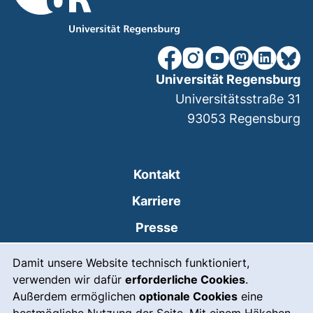
unsere Facebook-Seite (ex
unsere Instagram-Seit
unsere YouTube-Se
unsere Mastod
unsere Lin
unsere
Universität Regensburg
Universitätsstraße 31
93053
Regensburg
Kontakt
Karriere
Presse
Cookie-Hinweis
(externer Link, öffnet
Intranet
Damit unsere Website technisch funktioniert,
verwenden wir dafür
erforderliche Cookies
.
Leichte Sprache
Außerdem ermöglichen
optionale Cookies
eine
Gebärdensprache