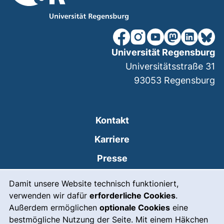
unsere Facebook-Seite (ex
unsere Instagram-Seit
unsere YouTube-Se
unsere Mastod
unsere Lin
unsere
Universität Regensburg
Universitätsstraße 31
93053
Regensburg
Kontakt
Karriere
Presse
Cookie-Hinweis
(externer Link, öffnet
Intranet
Damit unsere Website technisch funktioniert,
verwenden wir dafür
erforderliche Cookies
.
Leichte Sprache
Außerdem ermöglichen
optionale Cookies
eine
Gebärdensprache
bestmögliche Nutzung der Seite. Mit einem Häkchen