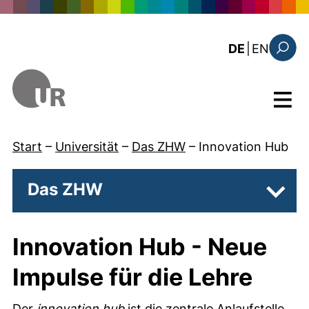
Direkt zum Inhalt
: the c
DE
|
EN
Suchfo
Menü
Start
–
Universität
–
Das ZHW
–
Innovation Hub
Das ZHW
Unter
Innovation Hub - Neue
Impulse für die Lehre
Der
innovation hub
ist die zentrale Anlaufstelle