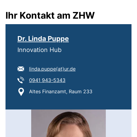
Ihr Kontakt am ZHW
Dr. Linda Puppe
Innovation Hub
E-Mail Adresse:
(öffnet Ihr E-Mail-Progra
linda.puppe​(at)​ur.de
Tel:
(startet einen Telefonanruf, we
0941 943-5343
Standort:
Altes Finanzamt, Raum 233