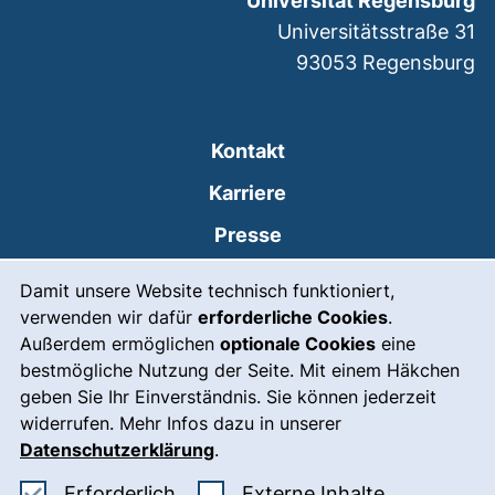
Universität Regensburg
Universitätsstraße 31
93053
Regensburg
Kontakt
Karriere
Presse
Cookie-Hinweis
(externer Link, öffnet
Intranet
Damit unsere Website technisch funktioniert,
verwenden wir dafür
erforderliche Cookies
.
Leichte Sprache
Außerdem ermöglichen
optionale Cookies
eine
Gebärdensprache
bestmögliche Nutzung der Seite. Mit einem Häkchen
geben Sie Ihr Einverständnis. Sie können jederzeit
(externer Link, öffnet
Notfall
widerrufen. Mehr Infos dazu in unserer
Impressum
Datenschutzerklärung
.
Barrierefreiheit
Erforderliche Cookies akzeptieren
: Externe In
Erforderlich
Externe Inhalte