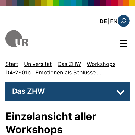
Direkt zum Inhalt
: the c
DE
|
EN
Suchfo
Menü
Start
–
Universität
–
Das ZHW
–
Workshops
–
D4-2601b | Emotionen als Schlüssel…
Das ZHW
Unter
Einzelansicht aller
Workshops