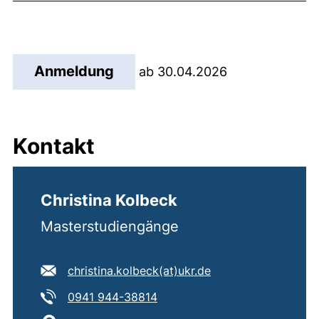
(externer Link, öffnet neues 
Anmeldung
ab 30.04.2026
Kontakt
Christina Kolbeck
Masterstudiengänge
E-Mail Adresse:
(öffnet Ihr E-Mail-
christina.kolbeck​(at)​ukr.de
Tel:
(startet einen Telefonanruf, w
0941 944-38814