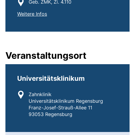
Standort:
Geb. ZMK, Zi. 4.110
von
Christina Kolbeck
Weitere Infos
Veranstaltungsort
Universitätsklinikum
Standort:
Zahnklinik
Universitätsklinikum Regensburg
Franz-Josef-Strauß-Allee 11
93053 Regensburg