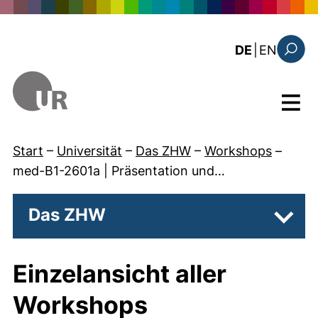
Direkt zum Inhalt
: the c
DE
|
EN
Suchfo
Menü
Start
–
Universität
–
Das ZHW
–
Workshops
–
med-B1-2601a | Präsentation und…
Das ZHW
Unter
Einzelansicht aller
Workshops