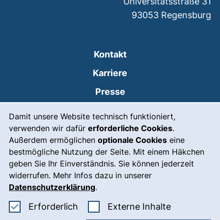
Universitätsstraße 31
93053
Regensburg
Kontakt
Karriere
Presse
Cookie-Hinweis
(externer Link, öffnet
Intranet
Damit unsere Website technisch funktioniert,
verwenden wir dafür
erforderliche Cookies
.
Leichte Sprache
Außerdem ermöglichen
optionale Cookies
eine
Gebärdensprache
bestmögliche Nutzung der Seite. Mit einem Häkchen
geben Sie Ihr Einverständnis. Sie können jederzeit
(externer Link, öffnet
Notfall
widerrufen. Mehr Infos dazu in unserer
Impressum
Datenschutzerklärung
.
Barrierefreiheit
Erforderliche Cookies akzeptieren
: Externe In
Erforderlich
Externe Inhalte