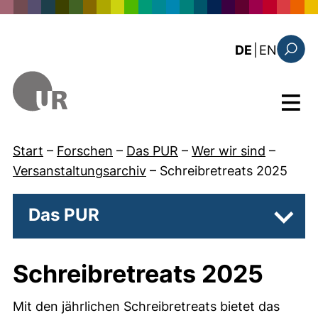
Direkt zum Inhalt
: the c
DE
|
EN
Suchfo
Menü
Start
–
Forschen
–
Das PUR
–
Wer wir sind
–
Versanstaltungsarchiv
–
Schreibretreats 2025
Das PUR
Unter
Schreibretreats 2025
Mit den jährlichen Schreibretreats bietet das