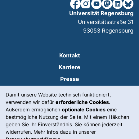
unsere Facebook-Seite (ex
unsere Instagram-Seit
unsere YouTube-Se
unsere Mastod
unsere Lin
unsere
Universität Regensburg
Universitätsstraße 31
93053
Regensburg
Kontakt
Karriere
Presse
Cookie-Hinweis
(externer Link, öffnet
Intranet
Damit unsere Website technisch funktioniert,
verwenden wir dafür
erforderliche Cookies
.
Leichte Sprache
Außerdem ermöglichen
optionale Cookies
eine
Gebärdensprache
bestmögliche Nutzung der Seite. Mit einem Häkchen
geben Sie Ihr Einverständnis. Sie können jederzeit
(externer Link, öffnet
Notfall
widerrufen. Mehr Infos dazu in unserer
Impressum