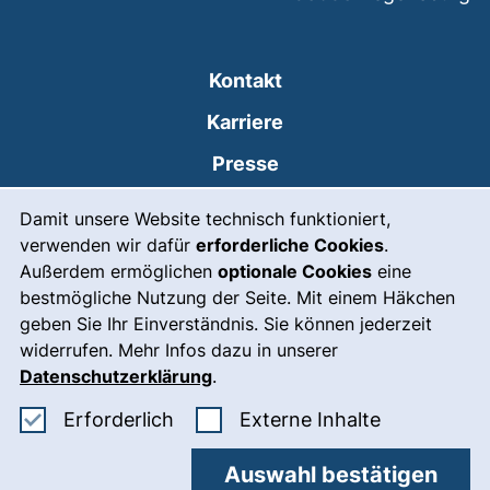
Kontakt
Karriere
Presse
Cookie-Hinweis
(externer Link, öffnet
Intranet
Damit unsere Website technisch funktioniert,
verwenden wir dafür
erforderliche Cookies
.
Leichte Sprache
Außerdem ermöglichen
optionale Cookies
eine
Gebärdensprache
bestmögliche Nutzung der Seite. Mit einem Häkchen
geben Sie Ihr Einverständnis. Sie können jederzeit
(externer Link, öffnet
Notfall
widerrufen. Mehr Infos dazu in unserer
Impressum
Datenschutzerklärung
.
Barrierefreiheit
Erforderliche Cookies akzeptieren
: Externe In
Erforderlich
Externe Inhalte
Datenschutz
Auswahl bestätigen