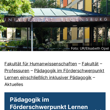
Rechtliche Information z
Foto: UR/Elisabeth Opel
Fakultät für Humanwissenschaften
–
Fakultät
–
Professuren
–
Pädagogik im Förderschwerpunkt
Lernen einschließlich inklusiver Pädagogik
–
Aktuelles
Pädagogik im
Förderschwerpunkt Lernen