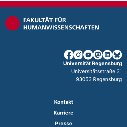
unsere Facebook-Seite (ex
unsere Instagram-Seit
unsere YouTube-Se
unsere Mastod
unsere Lin
unsere
Universität Regensburg
Universitätsstraße 31
93053
Regensburg
Kontakt
Karriere
Presse