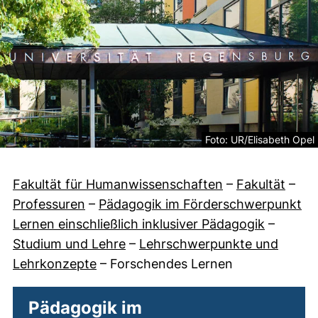
Rechtliche Information z
Foto: UR/Elisabeth Opel
Fakultät für Humanwissenschaften
–
Fakultät
–
Professuren
–
Pädagogik im Förderschwerpunkt
Lernen einschließlich inklusiver Pädagogik
–
Studium und Lehre
–
Lehrschwerpunkte und
Lehrkonzepte
–
Forschendes Lernen
Pädagogik im