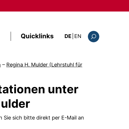
Quicklinks
: this page in Englis
DE
|
EN
Suchformular
n
–
Regina H. Mulder (Lehrstuhl für
tationen unter
Mulder
Sie sich bitte direkt per E-Mail an