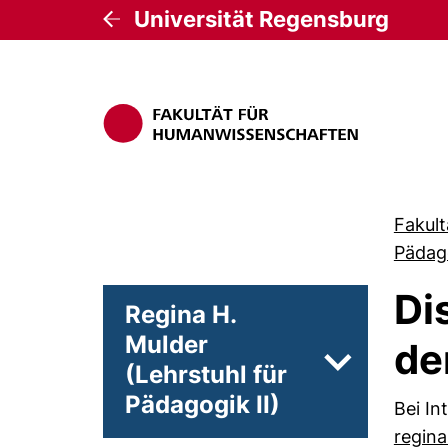
Universität Regensburg
Fakul
Pädago
Di
Regina H.
Mulder
de
(Lehrstuhl für
Unterseiten 
Pädagogik II)
Bei In
regina