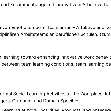
 und Zusammenhänge mit innovativem Arbeitsverhal
le von Emotionen beim Teamlernen - Affektive und k
iplinären Arbeitsteams an beruflichen Schulen. (
zum
learning toward enhancing innovative work behaviou
p between team learning conditions, team learning b
rmal Social Learning Activities at the Workplace: Int
iggers, Outcome, and Domain Specifics.
Learning at Work: Activities, Products, and Anteced