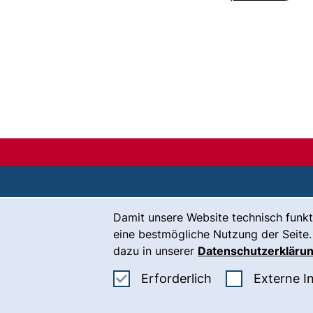
Cookie-Hinweis
Damit unsere Website technisch funkt
Kontakt
eine bestmögliche Nutzung der Seite.
Karriere
dazu in unserer
Datenschutzerkläru
Presse
Erforderliche Co
Erforderlich
Externe I
(
Intranet