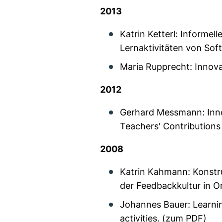
2013
Katrin Ketterl: Informel
Lernaktivitäten von Sof
Maria Rupprecht: Innova
2012
Gerhard Messmann: Innov
Teachers' Contributions
2008
Katrin Kahmann: Konstr
der Feedbackkultur in O
Johannes Bauer: Learnin
activities. (
zum PDF
)