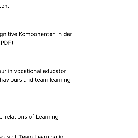
ten.
ognitive Komponenten in der
 PDF
)
r in vocational educator
ehaviours and team learning
errelations of Learning
ents of Team Learning in