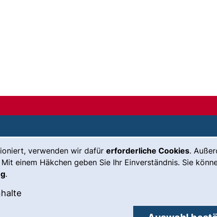
ioniert, verwenden wir dafür
erforderliche Cookies
. Auße
Leichte Sprache
Impressum
 Mit einem Häkchen geben Sie Ihr Einverständnis. Sie könne
Gebärdensprache
Barrierefreiheit
ng
.
(externer Link, öffnet neues Fenste
Notfall
Datenschutz
okies akzeptieren
: Externe Inhalte / Cookies akzeptieren
nhalte
externer Link, öffnet neues Fenster)
Cookie-
Einstellungen