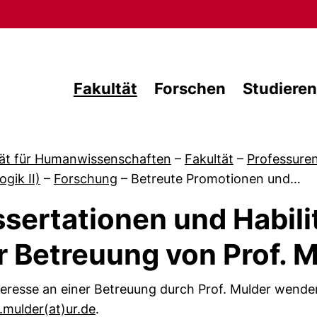
Direkt zum Inhalt
Fakultät
Forschen
Studieren
tät für Humanwissenschaften
–
Fakultät
–
Professure
gik II)
–
Forschung
–
Betreute Promotionen und…
ssertationen und Habili
r Betreuung von Prof. 
von Aktuelles
teresse an einer Betreuung durch Prof. Mulder wenden 
(öffnet Ihr E-Mail-Programm)
.mulder​(at)​ur.de
.