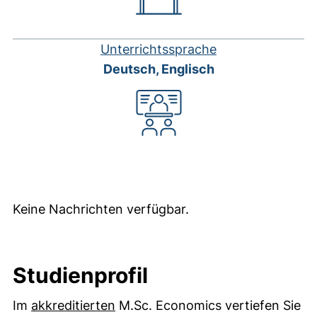
Unterrichtssprache
Deutsch, Englisch
Keine Nachrichten verfügbar.
Studienprofil
(externer Link, öffnet neues Fens
Im
akkreditierten
M.Sc. Economics vertiefen Sie