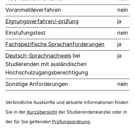
Voranmeldeverfahren
nein
Eignungsverfahren/-prüfung
ja
Einstufungstest
nein
Fachspezifische Sprachanforderungen
ja
Deutsch-Sprachnachweis
bei
ja
Studierenden mit ausländischen
Hochschulzugangsberechtigung
Sonstige Anforderungen
nein
Verbindliche Auskünfte und aktuelle Informationen finden
Sie in der
Kurzübersicht
(öffnet neues Fenster). (nicht 
der Studierendenkanzlei oder in
der für Sie geltenden
Prüfungsordnung
.