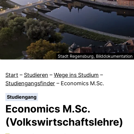
Rechtliche Information zum dekorativen
Stadt Regensburg, Bilddokumentation
Start
–
Studieren
–
Wege ins Studium
–
Studiengangsfinder
–
Economics M.Sc.
:
Studiengang
Economics M.Sc.
(Volkswirtschaftslehre)