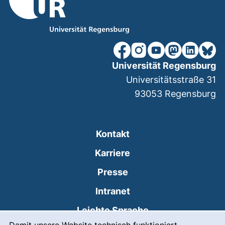
unsere Facebook-Seite (ex
unsere Instagram-Seit
unsere YouTube-Se
unsere Mastod
unsere Lin
unsere
Universität Regensburg
Universitätsstraße 31
93053
Regensburg
Kontakt
Karriere
Presse
(externer Link, öffnet
Intranet
Leichte Sprache
Cookie-Hinweis