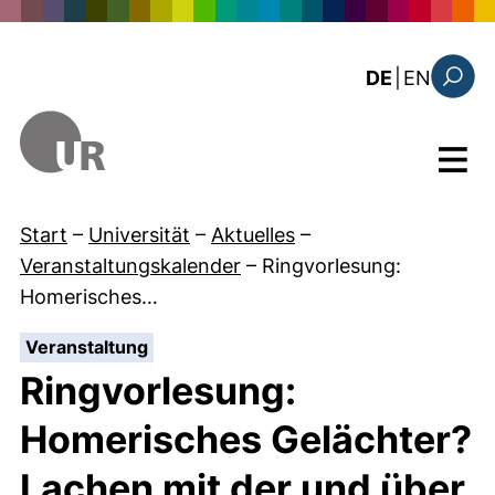
Direkt zum Inhalt
: the c
DE
|
EN
Suchfo
Menü
Start
–
Universität
–
Aktuelles
–
Veranstaltungskalender
–
Ringvorlesung:
Homerisches…
:
Veranstaltung
Ringvorlesung:
Homerisches Gelächter?
Lachen mit der und über