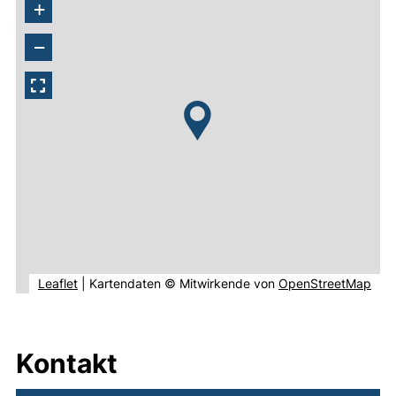
+
−
(externer Link, öffnet neues Fenster).
(ext
Leaflet
|
Kartendaten © Mitwirkende von
OpenStreetMap
Kontakt