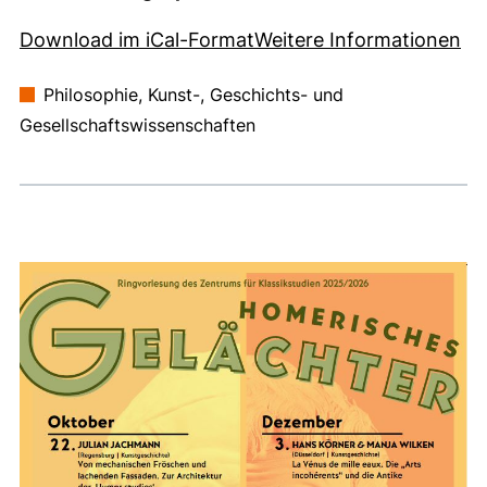
, 1 KB (öffnet neues Fens
(e
Download im iCal-Format
Weitere Informationen
Philosophie, Kunst-, Geschichts- und
Gesellschaftswissenschaften
Medien