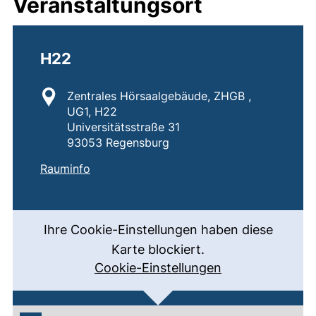
Veranstaltungsort
H22
Standort:
Zentrales Hörsaalgebäude, ZHGB ,
UG1, H22
Universitätsstraße 31
93053 Regensburg
:
H22
(externer Link, öffnet neues Fenster)
Rauminfo
Ihre Cookie-Einstellungen haben diese
Karte blockiert.
Cookie-Einstellungen