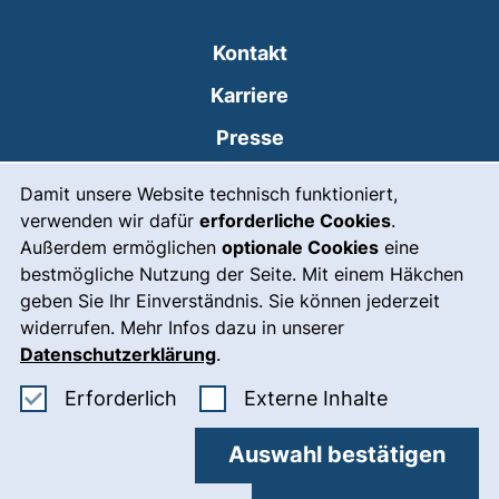
Kontakt
Karriere
Presse
Cookie-Hinweis
(externer Link, öffnet
Intranet
Damit unsere Website technisch funktioniert,
verwenden wir dafür
erforderliche Cookies
.
Leichte Sprache
Außerdem ermöglichen
optionale Cookies
eine
Gebärdensprache
bestmögliche Nutzung der Seite. Mit einem Häkchen
geben Sie Ihr Einverständnis. Sie können jederzeit
(externer Link, öffnet
Notfall
widerrufen. Mehr Infos dazu in unserer
Impressum
Datenschutzerklärung
.
Barrierefreiheit
Erforderliche Cookies akzeptieren
: Externe In
Erforderlich
Externe Inhalte
Datenschutz
Auswahl bestätigen
Cookie-Einstellungen