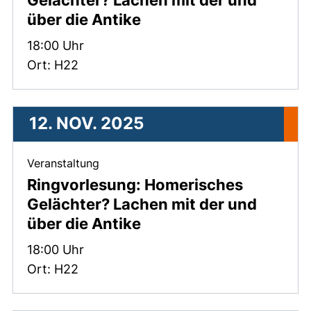
Gelächter? Lachen mit der und
über die Antike
Zeit:
18:00 Uhr
Ort: H22
12. NOV. 2025
, 12. November 2025 .
Veranstaltung
Ringvorlesung: Homerisches
Gelächter? Lachen mit der und
über die Antike
Zeit:
18:00 Uhr
Ort: H22