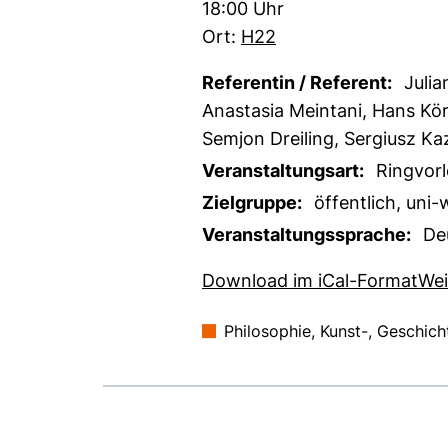
Zeit:
18:00 Uhr
Ort:
H22
Referentin / Referent:
Julia
Anastasia Meintani, Hans Kö
Semjon Dreiling, Sergiusz Ka
Veranstaltungsart:
Ringvorl
Zielgruppe:
öffentlich, uni-
Veranstaltungssprache:
De
, 1
Download im iCal-Format
Wei
Philosophie, Kunst-, Geschic