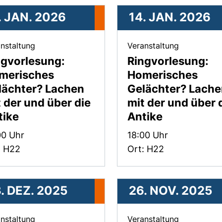
. JAN. 2026
14. JAN. 2026
, 21. Januar 2026 .
, 14. Januar
nstaltung
Veranstaltung
ngvorlesung:
Ringvorlesung:
merisches
Homerisches
lächter? Lachen
Gelächter? Lach
 der und über die
mit der und über 
tike
Antike
:
Zeit:
00 Uhr
18:00 Uhr
: H22
Ort: H22
. DEZ. 2025
26. NOV. 2025
, 03. Dezember 2025 .
, 26. Nove
nstaltung
Veranstaltung