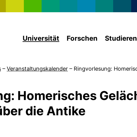
Direkt zum Inhalt
Universität
Forschen
Studieren
s
–
Veranstaltungskalender
–
Ringvorlesung: Homeri
ng: Homerisches Geläc
über die Antike