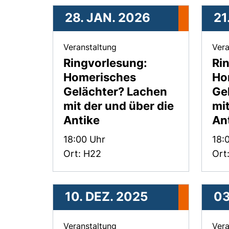
28. JAN. 2026
21
, 28. Januar 2026 .
Veranstaltung
Vera
Ringvorlesung:
Ri
Homerisches
Ho
Gelächter? Lachen
Ge
mit der und über die
mit
Antike
An
Zeit:
Zeit
18:00 Uhr
18:
Ort: H22
Ort
10. DEZ. 2025
03
, 10. Dezember 2025 .
Veranstaltung
Vera