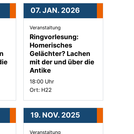
07. JAN. 2026
 2026 .
, 07. Januar 2026 .
Veranstaltung
Ringvorlesung:
Homerisches
en
Gelächter? Lachen
die
mit der und über die
Antike
Zeit:
18:00 Uhr
Ort: H22
19. NOV. 2025
mber 2025 .
, 19. November 2025 .
Veranstaltung