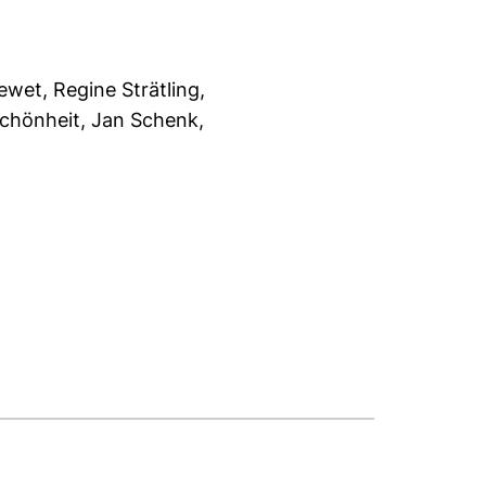
ewet, Regine Strätling,
Schönheit, Jan Schenk,
er)