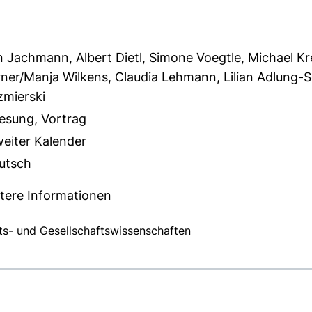
n Jachmann, Albert Dietl, Simone Voegtle, Michael Kr
rner/Manja Wilkens, Claudia Lehmann, Lilian Adlung-
zmierski
esung, Vortrag
weiter Kalender
utsch
 KB (öffnet neues Fenster)
(externer Link, öffnet neues Fenst
tere Informationen
hts- und Gesellschaftswissenschaften