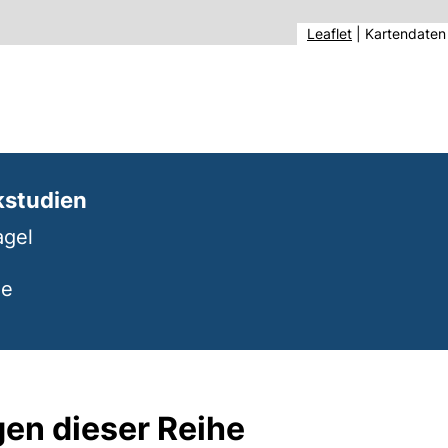
(externer Link,
Leaflet
|
Kartendaten
kstudien
agel
de
en dieser Reihe