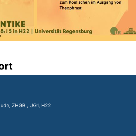
ort
äude, ZHGB , UG1, H22
fnet neues Fenster)