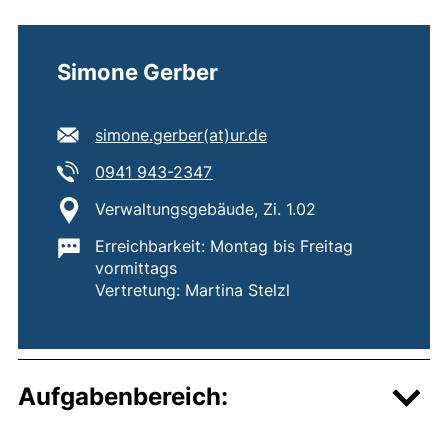
Simone Gerber
E-Mail Adresse:
simone.gerber​(at)​ur.de
(öffnet Ihr E-Mail-Programm)
Tel:
(startet einen Telefonanruf, we
0941 943-2347
Standort:
Verwaltungsgebäude, Zi. 1.02
Wichtige Informationen:
Erreichbarkeit: Montag bis Freitag
vormittags
Vertretung: Martina Stelzl
Aufgabenbereich: