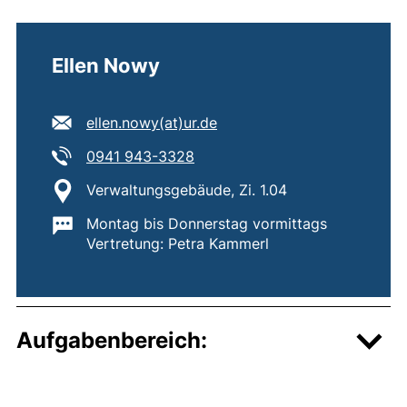
Ellen Nowy
E-Mail Adresse:
ellen.nowy​(at)​ur.de
(öffnet Ihr E-Mail-Programm)
Tel:
(startet einen Telefonanruf, we
0941 943-3328
Standort:
Verwaltungsgebäude, Zi. 1.04
Wichtige Informationen:
Montag bis Donnerstag vormittags
Vertretung: Petra Kammerl
Aufgabenbereich: