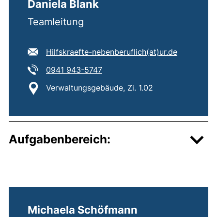
Daniela Blank
Teamleitung
E-Mail Adresse:
Hilfskraefte-nebenberuflich​(at)​ur.de
(öffnet Ihr E-Mail-Programm)
Tel:
(startet einen Telefonanruf, wen
0941 943-5747
Standort:
Verwaltungsgebäude, Zi. 1.02
Aufgabenbereich:
Michaela Schöfmann