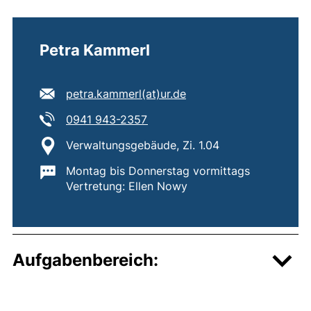
Petra Kammerl
E-Mail Adresse:
petra.kammerl​(at)​ur.de
(öffnet Ihr E-Mail-Programm)
Tel:
(startet einen Telefonanruf, we
0941 943-2357
Standort:
Verwaltungsgebäude, Zi. 1.04
Wichtige Informationen:
Montag bis Donnerstag vormittags
Vertretung: Ellen Nowy
Aufgabenbereich: