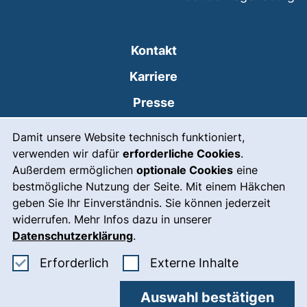
Kontakt
Karriere
Presse
Cookie-Hinweis
(externer Link, öffne
Intranet
Damit unsere Website technisch funktioniert,
verwenden wir dafür
erforderliche Cookies
.
Leichte Sprache
Außerdem ermöglichen
optionale Cookies
eine
Gebärdensprache
bestmögliche Nutzung der Seite. Mit einem Häkchen
geben Sie Ihr Einverständnis. Sie können jederzeit
(externer Link, öffnet
Notfall
widerrufen. Mehr Infos dazu in unserer
Impressum
Datenschutzerklärung
.
Barrierefreiheit
Erforderliche Cookies akzeptieren
: Externe In
Erforderlich
Externe Inhalte
Datenschutz
Auswahl bestätigen