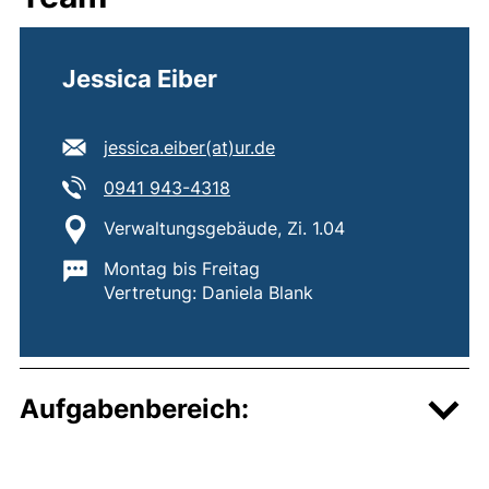
Jessica Eiber
E-Mail Adresse:
jessica.eiber​(at)​ur.de
(öffnet Ihr E-Mail-Programm)
Tel:
(startet einen Telefonanruf, wen
0941 943-4318
Standort:
Verwaltungsgebäude, Zi. 1.04
Wichtige Informationen:
Montag bis Freitag
Vertretung: Daniela Blank
Aufgabenbereich: