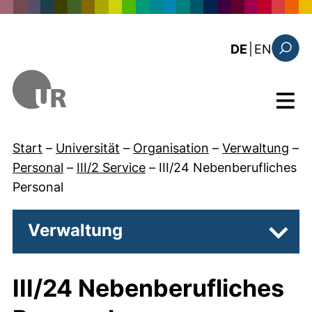
Direkt zum Inhalt
: the c
DE
|
EN
Suchfo
Menü
Start
–
Universität
–
Organisation
–
Verwaltung
–
Personal
–
III/2 Service
–
III/24 Nebenberufliches
Personal
Verwaltung
Unter
III/24 Nebenberufliches