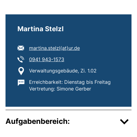
Martina Stelzl
E-Mail Adresse:
martina.stelzl​(at)​ur.de
(öffnet Ihr E-Mail-Programm)
Tel:
(startet einen Telefonanruf, wen
0941 943-1573
Standort:
Verwaltungsgebäude, Zi. 1.02
Wichtige Informationen:
Erreichbarkeit: Dienstag bis Freitag
Vertretung: Simone Gerber
Aufgabenbereich: