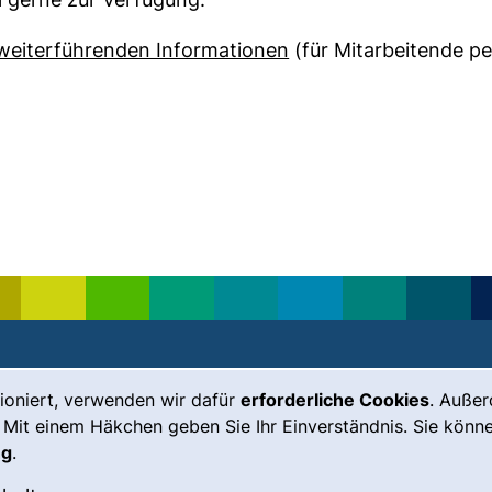
(externer Link, öffne
 weiterführenden Informationen
(für Mitarbeitende pe
ioniert, verwenden wir dafür
erforderliche Cookies
. Auße
Leichte Sprache
Impressum
 Mit einem Häkchen geben Sie Ihr Einverständnis. Sie könne
Gebärdensprache
Barrierefreiheit
ng
.
(externer Link, öffnet neues Fenste
Notfall
Datenschutz