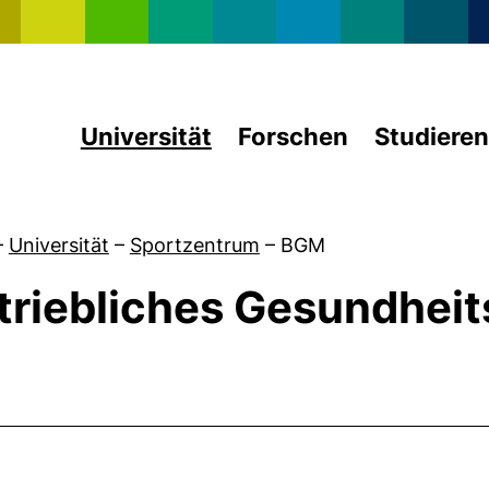
Direkt zum Inhalt
Universität
Forschen
Studieren
–
Universität
–
Sportzentrum
–
BGM
triebliches Gesundhe
 von BGM