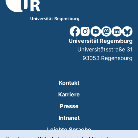
unsere Facebook-Seite (ex
unsere Instagram-Seit
unsere YouTube-Se
unsere Mastod
unsere Lin
unsere
Universität Regensburg
Universitätsstraße 31
93053
Regensburg
Kontakt
Karriere
Presse
(externer Link, öffnet
Intranet
Leichte Sprache
Cookie-Hinweis