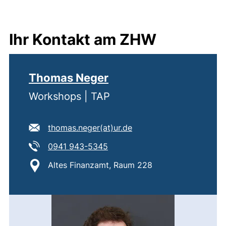
Ihr Kontakt am ZHW
Thomas Neger
Workshops | TAP
E-Mail Adresse:
(öffnet Ihr E-Mail-Prog
thomas.neger​(at)​ur.de
Tel:
(startet einen Telefonanruf, we
0941 943-5345
Standort:
Altes Finanzamt, Raum 228