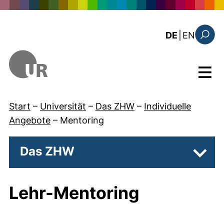
Direkt zum Inhalt
: the c
DE
|
EN
Suchfo
Menü
Start
–
Universität
–
Das ZHW
–
Individuelle
Angebote
–
Mentoring
Das ZHW
Unter
Lehr-Mentoring