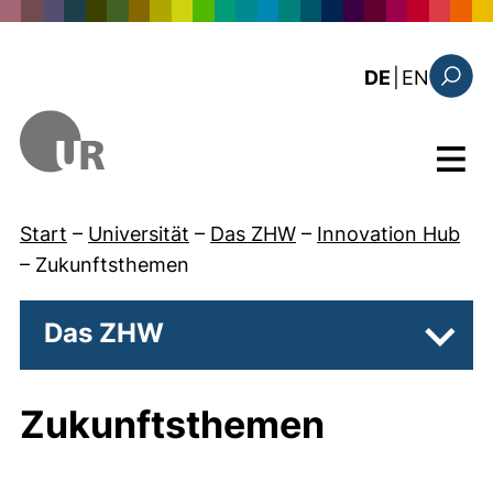
Direkt zum Inhalt
: the c
DE
|
EN
Suchfo
Menü
Start
–
Universität
–
Das ZHW
–
Innovation Hub
–
Zukunftsthemen
Das ZHW
Unter
Zukunftsthemen