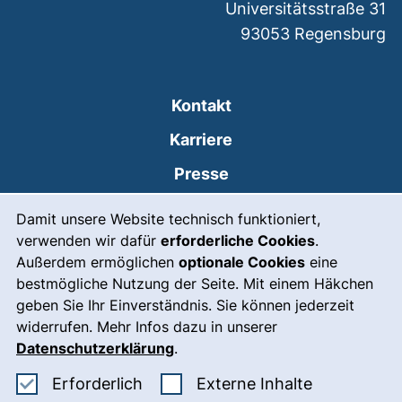
Universitätsstraße 31
93053
Regensburg
Kontakt
Karriere
Presse
Cookie-Hinweis
(externer Link, öffnet
Intranet
Damit unsere Website technisch funktioniert,
verwenden wir dafür
erforderliche Cookies
.
Leichte Sprache
Außerdem ermöglichen
optionale Cookies
eine
Gebärdensprache
bestmögliche Nutzung der Seite. Mit einem Häkchen
geben Sie Ihr Einverständnis. Sie können jederzeit
(externer Link, öffnet
Notfall
widerrufen. Mehr Infos dazu in unserer
Impressum
Datenschutzerklärung
.
Barrierefreiheit
Erforderliche Cookies akzeptieren
: Externe In
Erforderlich
Externe Inhalte