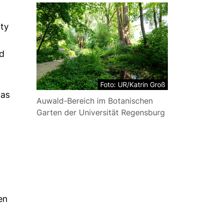
ity
nd
Foto: UR/Katrin Groß
das
Auwald-Bereich im Botanischen
Garten der Universität Regensburg
en