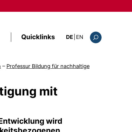
Quicklinks
: this page in Englis
DE
|
EN
Suchformular
n
–
Professur Bildung für nachhaltige
tigung mit
 Entwicklung wird
gkeitsbezogenen