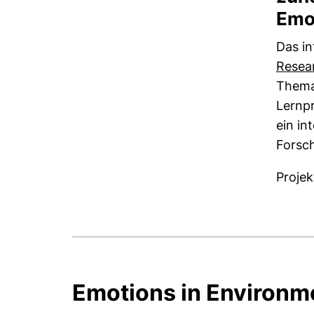
Emo
Das i
Resea
Thema
Lernpr
ein in
Forsc
Projek
Emotions in Environme