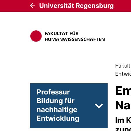
Universität Regensburg
Fakul
Entwi
Em
Professur
Bildung für
Na
nachhaltige
Unterseiten 
Entwicklung
Im K
zun