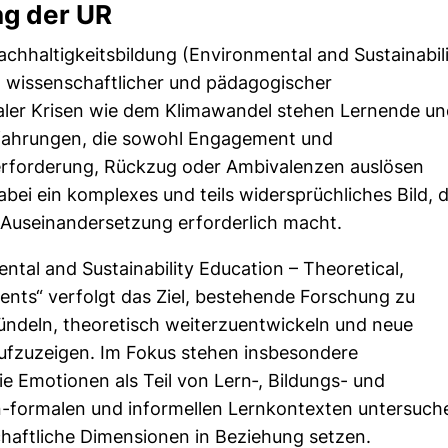
ung der UR
hhaltigkeitsbildung (Environmental and Sustainabil
 wissenschaftlicher und pädagogischer
aler Krisen wie dem Klimawandel stehen Lernende u
rfahrungen, die sowohl Engagement und
erforderung, Rückzug oder Ambivalenzen auslösen
ei ein komplexes und teils widersprüchliches Bild, 
e Auseinandersetzung erforderlich macht.
ntal and Sustainability Education – Theoretical,
nts“ verfolgt das Ziel, bestehende Forschung zu
ündeln, theoretisch weiterzuentwickeln und neue
aufzuzeigen. Im Fokus stehen insbesondere
e Emotionen als Teil von Lern‑, Bildungs- und
on-formalen und informellen Lernkontexten untersuch
lschaftliche Dimensionen in Beziehung setzen.