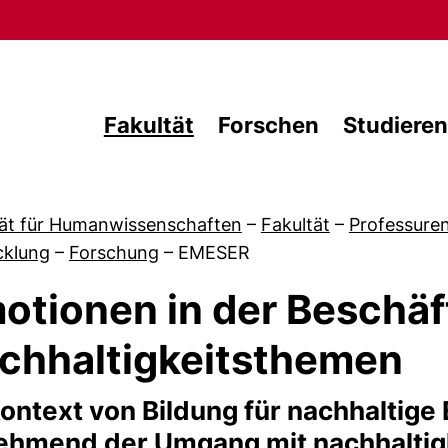
Direkt zum Inhalt
Fakultät
Forschen
Studieren
tät für Humanwissenschaften
–
Fakultät
–
Professure
cklung
–
Forschung
–
EMESER
otionen in der Beschäf
chhaltigkeitsthemen
von Forschung
ontext von Bildung für nachhaltige
ehmend der Umgang mit nachhalti