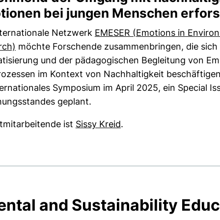
tionen bei jungen Menschen erfor
nternationale Netzwerk
EMESER (Emotions in Environm
(externer Link, öffnet neues Fenster)
rch)
möchte Forschende zusammenbringen, die sich m
tisierung und der pädagogischen Begleitung von Emo
ozessen im Kontext von Nachhaltigkeit beschäftigen
ternationales Symposium im April 2025, ein Special I
hungsstandes geplant.
tmitarbeitende ist
Sissy Kreid
.
ntal and Sustainability Educ