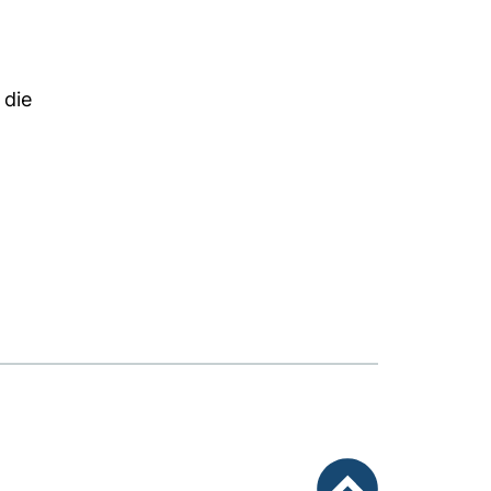
s
 die